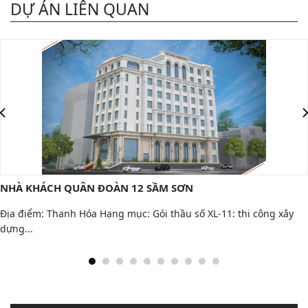
DỰ ÁN LIÊN QUAN
CƠ SỞ LÀM VIỆC CỤC ĐỐI NGOẠI BỘ CÔNG 
 công xây
Dự án: CƠ SỞ LÀM VIỆC CỤC ĐỐI NGOẠI BỘ CÔNG 