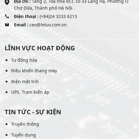
Địa chỉ :
Tầng 2, Tòa nhà RCC số 33 Láng Hạ, Phường Ô
Chợ Dừa, Thành phố Hà Nội.
Điện thoại :
(+84)24 3233 6213
Email :
ceo@letuv.com.vn
LĨNH VỰC HOẠT ĐỘNG
Tự động hóa
Điều khiển thang máy
Điện mặt trời
UPS, Trạm biến áp
TIN TỨC - SỰ KIỆN
Truyền thông
Tuyển dụng