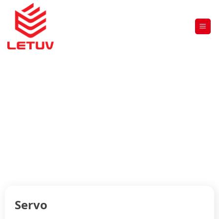
SERVO
Trang chủ
»
THIẾT BỊ ĐIỆN HẠ THẾ
»
MEGMEET
»
Servo
Servo