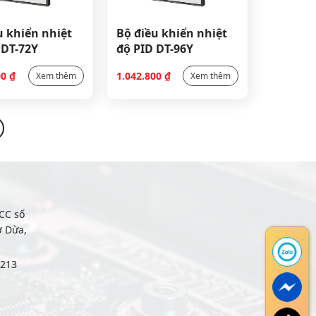
u khiển nhiệt
Bộ điều khiển nhiệt
 DT-72Y
độ PID DT-96Y
00
₫
1.042.800
₫
Xem thêm
Xem thêm
CC số
ợ Dừa,
6213