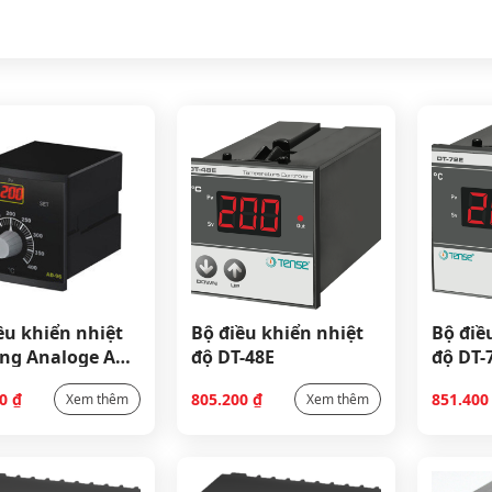
ều khiển nhiệt
Bộ điều khiển nhiệt
Bộ điề
ng Analoge AD-
độ DT-48E
độ DT-
00
₫
805.200
₫
851.40
Xem thêm
Xem thêm