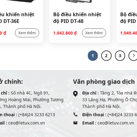
ều khiển nhiệt
Bộ điều khiển nhiệt
Bộ điề
D DT-36E
độ PID DT-48
độ PID
00
₫
1.042.800
₫
1.049.4
Xem thêm
Xem thêm
1
2
3
ở chính:
Văn phòng giao dịch
 chỉ :
Số nhà 4C, Ngõ 91,
Địa chỉ :
Tầng 2, Tòa nhà R
ờng Hoàng Mai, Phường Tương
33 Láng Hạ, Phường Ô Ch
, Thành phố Hà Nội.
Thành phố Hà Nội.
n thoại :
(+84)24 3233 6213
Điện thoại :
(+84)24 3233 
il :
ceo@letuv.com.vn
Email :
ceo@letuv.com.vn