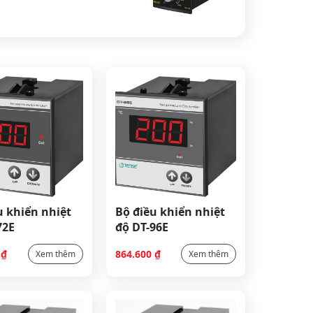
u khiển nhiệt
Bộ điều khiển nhiệt
72E
độ DT-96E
0
₫
864.600
₫
Xem thêm
Xem thêm