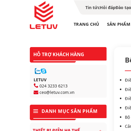
Tin tức
Hỏi đáp
Đào tạ
TRANG CHỦ
SẢN PHẨM
B
Tra
HỖ TRỢ KHÁCH HÀNG
B
LETUV
Điề
024 3233 6213
Điề
ceo@letuv.com.vn
Đi
Đi
DANH MỤC SẢN PHẨM
Bộ 
Cả
THIẾT BỊ ĐIỆN HẠ THẾ