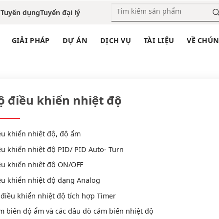
o
Tuyển dụng
Tuyển đại lý
GIẢI PHÁP
DỰ ÁN
DỊCH VỤ
TÀI LIỆU
VỀ CHÚN
Ộ ĐIỀU KHIỂN NHIỆT 
ng chủ
»
THIẾT BỊ ĐIỆN HẠ THẾ
»
TENSE
»
Bộ điều khiển nhiệ
ộ điều khiển nhiệt độ
u khiển nhiệt độ, độ ẩm
u khiển nhiệt độ PID/ PID Auto- Turn
ều khiển nhiệt độ ON/OFF
ều khiển nhiệt độ dạng Analog
điều khiển nhiệt độ tích hợp Timer
m biến độ ẩm và các đầu dò cảm biến nhiệt độ