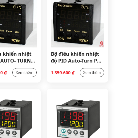
u khiển nhiệt
Bộ điều khiển nhiệt
 AUTO- TURN
độ PID Auto-Turn PC-
72
00
₫
1.359.600
₫
Xem thêm
Xem thêm