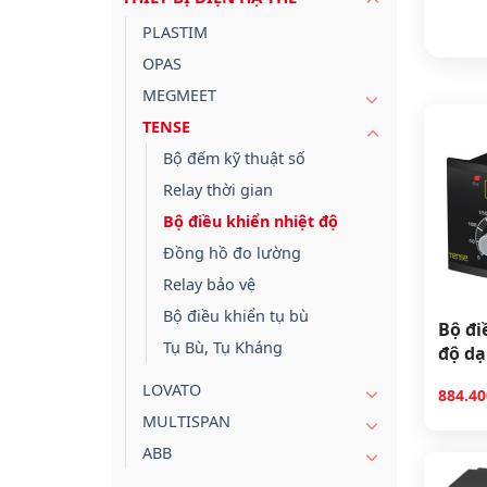
PLASTIM
OPAS
MEGMEET
TENSE
Bộ đếm kỹ thuật số
Relay thời gian
Bộ điều khiển nhiệt độ
Đồng hồ đo lường
Relay bảo vệ
Bộ điều khiển tụ bù
Bộ đi
Tụ Bù, Tụ Kháng
độ dạ
96
LOVATO
884.4
MULTISPAN
ABB