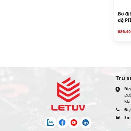
Bộ đi
độ PI
686.4
Trụ s
Địa
Đư
Mai
Điệ
Ema