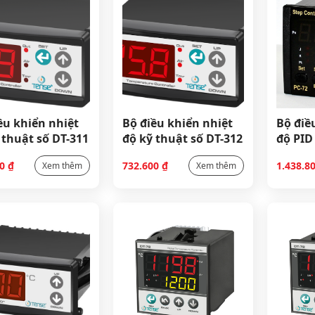
ều khiển nhiệt
Bộ điều khiển nhiệt
Bộ điề
 thuật số DT-311
độ kỹ thuật số DT-312
độ PID
PC-96
00
₫
732.600
₫
1.438.8
Xem thêm
Xem thêm