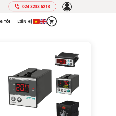
024 3233 6213
G TÔI
LIÊN HỆ
ĐỘ
t độ