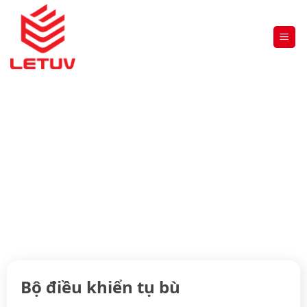
BỘ ĐIỀU KHIỂN TỤ BÙ
Trang chủ
»
THIẾT BỊ ĐIỆN HẠ THẾ
»
TENSE
»
Bộ điều khiển
tụ bù
Bộ điều khiển tụ bù