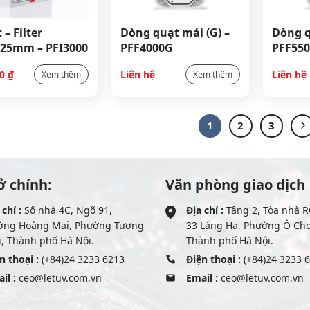
 – Filter
Dòng quạt mái (G) –
Dòng q
25mm – PFI3000
PFF4000G
PFF55
Liên hệ
Liên hệ
00
₫
Xem thêm
Xem thêm
1
2
3
ở chính:
Văn phòng giao dịch
 chỉ :
Số nhà 4C, Ngõ 91,
Địa chỉ :
Tầng 2, Tòa nhà R
ờng Hoàng Mai, Phường Tương
33 Láng Hạ, Phường Ô Ch
, Thành phố Hà Nội.
Thành phố Hà Nội.
n thoại :
(+84)24 3233 6213
Điện thoại :
(+84)24 3233 
il :
ceo@letuv.com.vn
Email :
ceo@letuv.com.vn