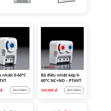
hiệt 0-60°C
Bộ điều nhiệt kép 0-
TVT
60°C NC+NO – PTHVT
0
₫
334.000
₫
Xem thêm
Xem thêm