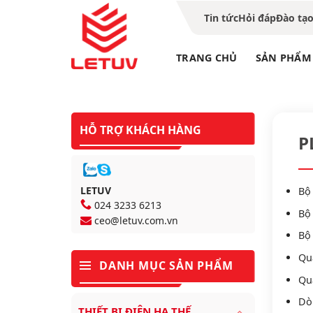
Tin tức
Hỏi đáp
Đào tạ
TRANG CHỦ
SẢN PHẨM
HỖ TRỢ KHÁCH HÀNG
P
LETUV
Bộ 
024 3233 6213
Bộ
ceo@letuv.com.vn
Bộ 
Quạ
DANH MỤC SẢN PHẨM
Quạ
Dò
THIẾT BỊ ĐIỆN HẠ THẾ