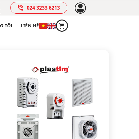
024 3233 6213
G TÔI
LIÊN HỆ