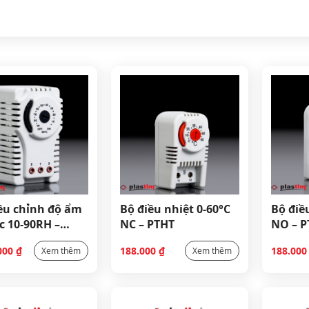
ều chỉnh độ ẩm
Bộ điều nhiệt 0-60°C
Bộ điều n
c 10-90RH –
NC – PTHT
NO – P
2
000
₫
188.000
₫
188.00
Xem thêm
Xem thêm