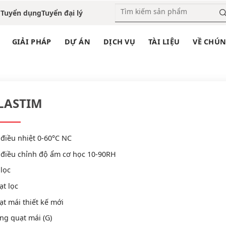
o
Tuyển dụng
Tuyển đại lý
GIẢI PHÁP
DỰ ÁN
DỊCH VỤ
TÀI LIỆU
VỀ CHÚN
PLASTIM
Trang chủ
»
THIẾT BỊ ĐIỆN HẠ THẾ
»
PLASTIM
LASTIM
điều nhiệt 0-60°C NC
 điều chỉnh độ ẩm cơ học 10-90RH
lọc
t lọc
t mái thiết kế mới
ng quạt mái (G)