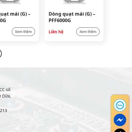
uạt mái (G) –
Dòng quạt mái (G) –
00G
PFF6000G
Liên hệ
Xem thêm
Xem thêm
CC số
ợ Dừa,
6213