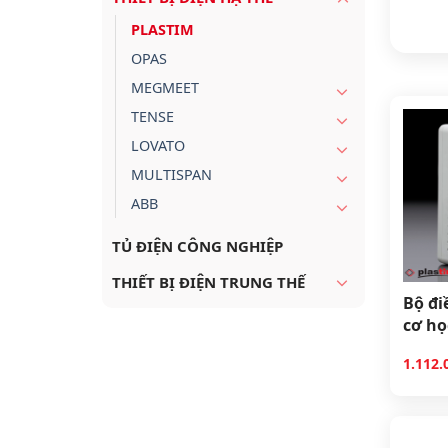
PLASTIM
OPAS
MEGMEET
TENSE
LOVATO
MULTISPAN
ABB
TỦ ĐIỆN CÔNG NGHIỆP
THIẾT BỊ ĐIỆN TRUNG THẾ
Bộ đi
cơ họ
PHG0
1.112.