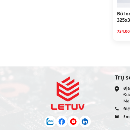
Bộ lọc
325x3
734.0
Trụ s
Địa
Đư
Mai
Điệ
Ema