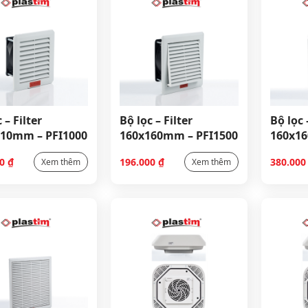
 – Filter
Bộ lọc – Filter
Bộ lọc 
10mm – PFI1000
160x160mm – PFI1500
160x16
00
₫
196.000
₫
380.00
Xem thêm
Xem thêm