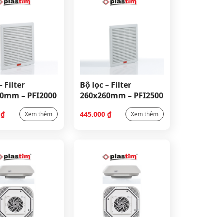
– Filter
Bộ lọc – Filter
0mm – PFI2000
260x260mm – PFI2500
0
₫
445.000
₫
Xem thêm
Xem thêm