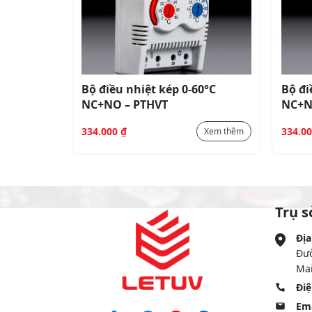
0°C
Bộ điều nhiệt kép 0-60°C
Bộ đi
NC+NO – PTHVT
NC+N
334.000
₫
334.0
Xem thêm
Xem thêm
Trụ s
Địa
Đư
Mai
Điệ
Ema