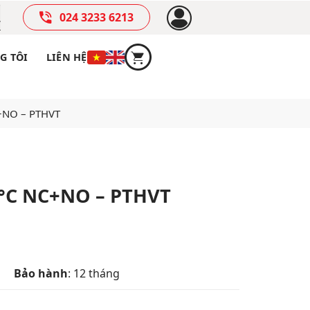
024 3233 6213
G TÔI
LIÊN HỆ
C+NO – PTHVT
0°C NC+NO – PTHVT
Bảo hành
: 12 tháng