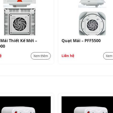
Mái Thiết Kế Mới –
Quạt Mái – PFF5500
000
ệ
Liên hệ
Xem thêm
Xem