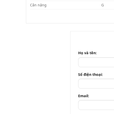
Cân nặng
G
Họ và tên:
Số điện thoại:
Email: