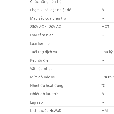
Chức năng liên hệ
–
Phạm vi cài đặt nhiệt độ
°C
Màu sắc của biến trở
–
250V AC / 120V AC
MỘT
Loại cảm biến
–
Loại liên hệ
–
Tuổi thọ dịch vụ
Chu kỳ
Kết nối điện
–
Vật liệu nhựa
–
Mức độ bảo vệ
EN605
Nhiệt độ hoạt động
°C
Nhiệt độ lưu trữ
°C
Lắp ráp
–
Kích thước HxWxD
MM