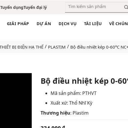
o
Tuyển dụng
Tuyển đại lý
GIẢI PHÁP
DỰ ÁN
DỊCH VỤ
TÀI LIỆU
VỀ CHÚN
/
/
THIẾT BỊ ĐIỆN HẠ THẾ
PLASTIM
Bộ điều nhiệt kép 0-60°C N
Bộ điều nhiệt kép 0-6
Add
Mã sản phẩm: PTHVT
to
Xuất xứ: Thổ Nhĩ Kỳ
wishlist
Thương hiệu
: Plastim
₫