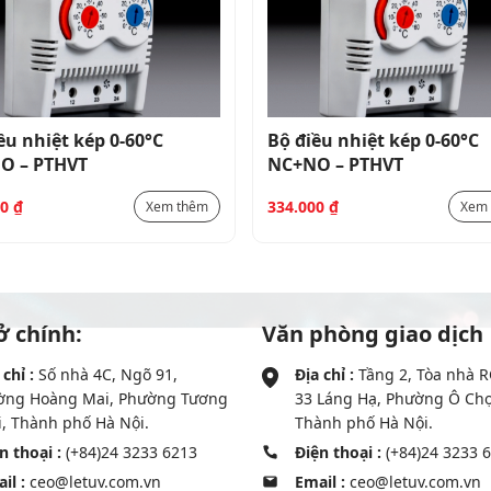
ều nhiệt kép 0-60°C
Bộ điều nhiệt kép 0-60°C
O – PTHVT
NC+NO – PTHVT
00
₫
334.000
₫
Xem thêm
Xem
ở chính:
Văn phòng giao dịch
 chỉ :
Số nhà 4C, Ngõ 91,
Địa chỉ :
Tầng 2, Tòa nhà R
ờng Hoàng Mai, Phường Tương
33 Láng Hạ, Phường Ô Ch
, Thành phố Hà Nội.
Thành phố Hà Nội.
n thoại :
(+84)24 3233 6213
Điện thoại :
(+84)24 3233 
il :
ceo@letuv.com.vn
Email :
ceo@letuv.com.vn