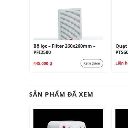
/h –
Bộ lọc – Filter 260x260mm –
Quạt 
PFI2500
PTS6
Liên h
445.000
₫
Xem thêm
Xem thêm
SẢN PHẨM ĐÃ XEM