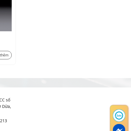
Bộ điều nhiệt kép 0-60°C
NC+NO – PTHVT
334.000
₫
 thêm
Xem thêm
CC số
ợ Dừa,
6213