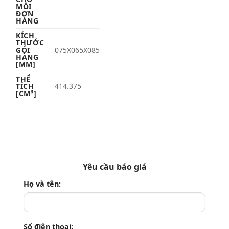
MỖI
ĐƠN
HÀNG
KÍCH
THƯỚC
GÓI
075X065X085
HÀNG
[MM]
THỂ
TÍCH
414.375
[CM³]
Yêu cầu báo giá
Họ và tên:
Số điện thoại: