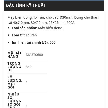
ĐẶC TÍNH KỸ THUẬT
Máy biến dòng, lõi rắn, cho cáp Ø30mm. Dùng cho thanh
cái 40X10mm, 30X20mm, 25X25mm, 600A
Loại sản phẩm:
Máy biến dòng
Loại CT:
Lõi rắn
Ipn hiện tại chính (/5):
600
MÃ ĐẶT
DM3T0600
HÀNG
TRỌNG
LƯỢNG
340
[G]
SỐ
LƯỢNG.
1
MỖI
GÓI
NHIỀU
SỐ
LƯỢNG.
SỐ GÓI
1
CHO