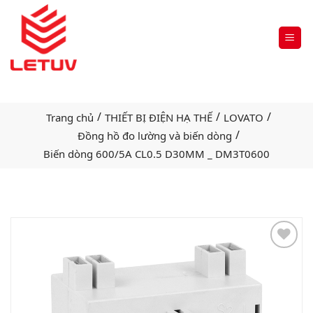
/
/
/
Trang chủ
THIẾT BỊ ĐIỆN HẠ THẾ
LOVATO
/
Đồng hồ đo lường và biến dòng
Biến dòng 600/5A CL0.5 D30MM _ DM3T0600
Add
to
wishlist