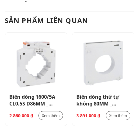
SẢN PHẨM LIÊN QUAN
Biến dòng 1600/5A
Biến dòng thứ tự
CL0.5S D86MM _
không 80MM _
DM5TP1600
31RT80
2.860.000
₫
3.891.000
₫
Xem thêm
Xem thêm