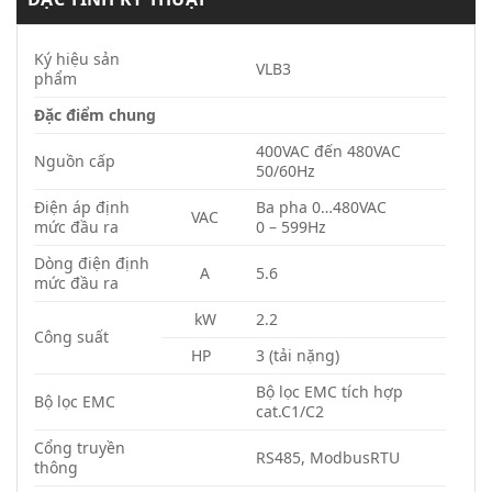
Ký hiệu sản
VLB3
phẩm
Đặc điểm chung
400VAC đến 480VAC
Nguồn cấp
50/60Hz
Điện áp định
Ba pha 0…480VAC
VAC
mức đầu ra
0 – 599Hz
Dòng điện định
A
5.6
mức đầu ra
kW
2.2
Công suất
HP
3 (tải nặng)
Bộ lọc EMC tích hợp
Bộ lọc EMC
cat.C1/C2
Cổng truyền
RS485, ModbusRTU
thông