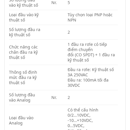
Nr.
5
vào kỹ thuật số
Loại đầu vào kỹ
Tùy chọn loại PNP hoặc
thuật số
NPN
Số lượng đầu ra
2
kỹ thuật số
1 đầu ra rơle có tiếp
Chức năng các
điểm chuyển
chân đầu ra kỹ
đổi (CO SPDT) + 1 đầu ra
thuật số
kỹ thuật số
Đầu ra rơle: Kỹ thuật số
Thông số định
3A 250VAC
mức đầu ra kỹ
Đầu ra: 100mA tối đa
thuật số
30VDC
Số lượng đầu
Nr.
2
vào Analog
Có thể cấu hình
0/2…10VDC,
Loại đầu vào
-10…+10VDC,
Analog
0…5VDC,