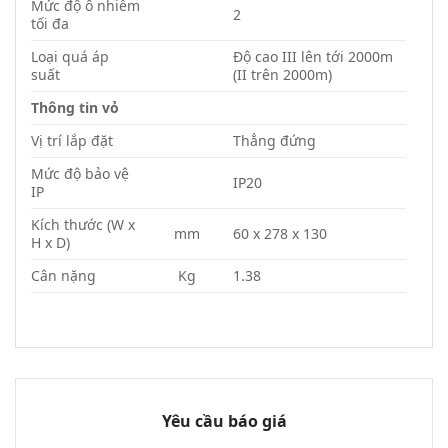
Mức độ ô nhiễm
2
tối đa
Loại quá áp
Độ cao III lên tới 2000m
suất
(II trên 2000m)
Thông tin vỏ
Vị trí lắp đặt
Thẳng đứng
Mức độ bảo vệ
IP20
IP
Kích thước (W x
mm
60 x 278 x 130
H x D)
Cân nặng
Kg
1.38
Yêu cầu báo giá