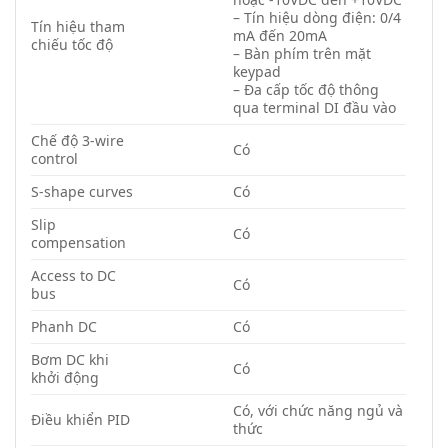
– Tín hiệu dòng điện: 0/4
Tín hiệu tham
mA đến 20mA
chiếu tốc độ
– Bàn phím trên mặt
keypad
– Đa cấp tốc độ thông
qua terminal DI đầu vào
Chế độ 3-wire
Có
control
S-shape curves
Có
Slip
Có
compensation
Access to DC
Có
bus
Phanh DC
Có
Bơm DC khi
Có
khởi động
Có, với chức năng ngủ và
Điều khiển PID
thức