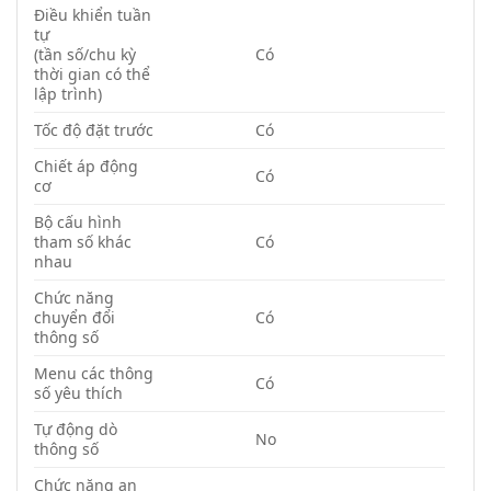
Điều khiển tuần
tự
(tần số/chu kỳ
Có
thời gian có thể
lập trình)
Tốc độ đặt trước
Có
Chiết áp động
Có
cơ
Bộ cấu hình
tham số khác
Có
nhau
Chức năng
chuyển đổi
Có
thông số
Menu các thông
Có
số yêu thích
Tự động dò
No
thông số
Chức năng an