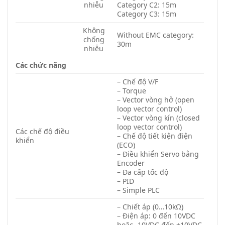
nhiễu
Category C2: 15m
Category C3: 15m
Không
Without EMC category:
chống
30m
nhiễu
Các chức năng
– Chế độ V/F
– Torque
– Vector vòng hở (open
loop vector control)
– Vector vòng kín (closed
loop vector control)
Các chế độ điều
– Chế độ tiết kiện điện
khiển
(ECO)
– Điều khiển Servo bằng
Encoder
– Đa cấp tốc độ
– PID
– Simple PLC
– Chiết áp (0…10kΩ)
– Điện áp: 0 đến 10VDC
hoặc -10VDC đến +10VDC