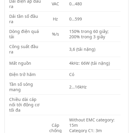
Dải điện áp đầu
VAC
0…480
ra
Dải tần số đầu
Hz
0…599
ra
Dòng điện quá
150% trong 60 giây;
%/s
tải
200% trong 3 giây
Công suất đầu
3,6 (tải nặng)
ra
Mất nguồn
4kHz: 66W (tải nặng)
Điện trở hãm
Có
Tần số sóng
2…16kHz
mang
Chiều dài cáp
nối tới động cơ
tối đa
Without EMC category:
Cáp
15m
chống
Category C1: 3m