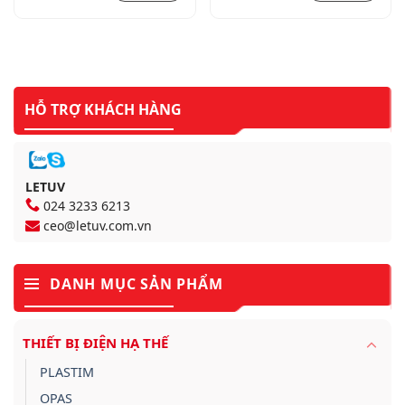
khiển và module
khiển và module
mobdbus)
mobdbus)
HỖ TRỢ KHÁCH HÀNG
LETUV
024 3233 6213
ceo@letuv.com.vn
DANH MỤC SẢN PHẨM
THIẾT BỊ ĐIỆN HẠ THẾ
PLASTIM
OPAS