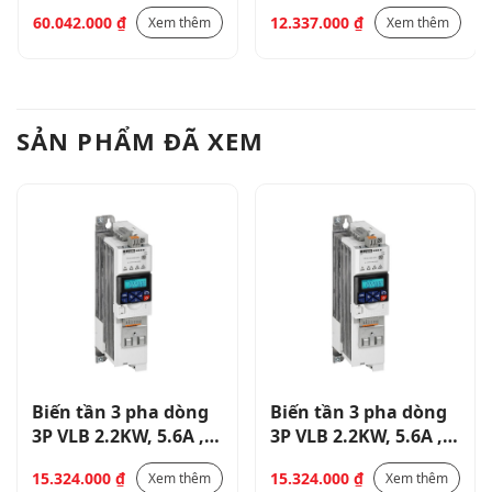
38.4A/32A với
ND&HD (chưa bao
60.042.000
₫
12.337.000
₫
Xem thêm
Xem thêm
ND&HD, điện áp 400-
gồm bảng điều khiển
480VAC (chưa bao
và module mobdbus)
gồm bảng điều khiển
và module mobdbus)
SẢN PHẨM ĐÃ XEM
Biến tần 3 pha dòng
Biến tần 3 pha dòng
3P VLB 2.2KW, 5.6A ,
3P VLB 2.2KW, 5.6A ,
điện áp 400-480VAC
điện áp 400-480VAC
15.324.000
₫
15.324.000
₫
Xem thêm
Xem thêm
(tích hợp bảng điều
(tích hợp bảng điều