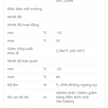
0/4…20mA
Điều kiện môi trường
Nhiệt độ
Nhiệt độ hoạt động
min
°C
-10
max
°C
55
Giảm công suất
2,5%/°C trên 45°C
thực tế
Nhiệt độ bảo quản
min
°C
-25
max
°C
60
Độ ẩm
%
5…95% (không ngưng tụ)
4000m (trên 1000m giảm
Độ cao tối đa
m
dòng điện định mức
5%/1000m)