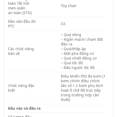
toàn Tắt mô-
Tùy chọn
men xoắn
an toàn (STO)
Đầu vào đầu dò
Có
PTC
– Quá dòng
– Ngắn mạch/ chạm đất
đầu ra
Các chức năng
– Quá/thấp áp
bảo vệ
– Mất pha động cơ
– Quá nhiệt động cơ
– Quá tốc độ
– Đảo ngược tốc độ
Điều khiển PID đa bơm (1
bơm chính điều chỉnh
Chức năng đặc
tần số + 2 bơm phụ kích
biệt
hoạt ở chế độ trực tiếp
trong trường hợp cần
thiết)
Đầu vào và đầu ra
Số lượng đầu