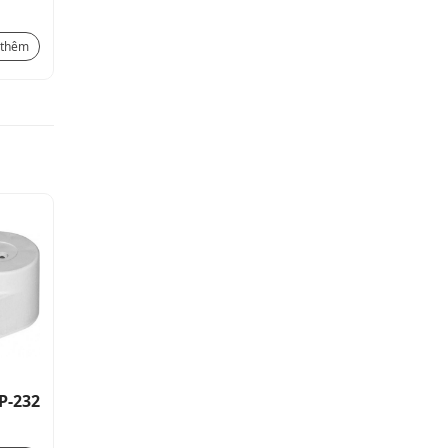
có truyền thông RGT-18SVC
3.900.000
₫
277.200
₫
 thêm
Xem thêm
P-232
Bộ đọc giao thức RS232 OP-232