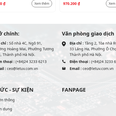
00
₫
970.200
₫
Xem thêm
Xem
ở chính:
Văn phòng giao dịch
 chỉ :
Số nhà 4C, Ngõ 91,
Địa chỉ :
Tầng 2, Tòa nhà R
ờng Hoàng Mai, Phường Tương
33 Láng Hạ, Phường Ô Ch
, Thành phố Hà Nội.
Thành phố Hà Nội.
n thoại :
(+84)24 3233 6213
Điện thoại :
(+84)24 3233 
il :
ceo@letuv.com.vn
Email :
ceo@letuv.com.vn
TỨC - SỰ KIỆN
FANPAGE
ền thông
n dụng