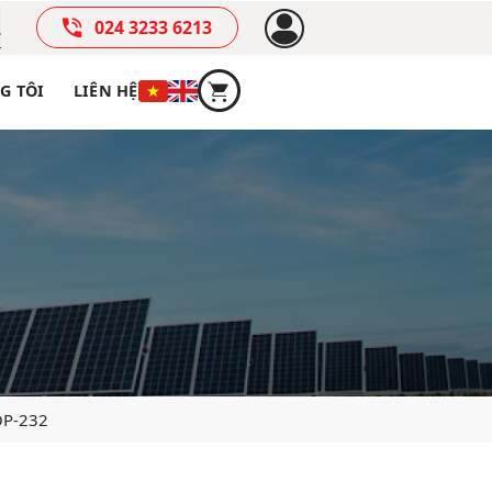
024 3233 6213
G TÔI
LIÊN HỆ
OP-232