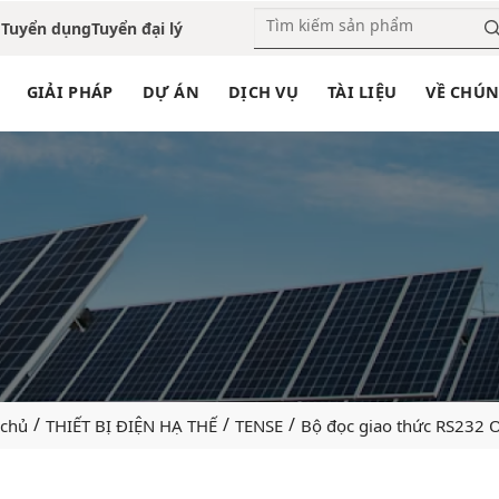
o
Tuyển dụng
Tuyển đại lý
GIẢI PHÁP
DỰ ÁN
DỊCH VỤ
TÀI LIỆU
VỀ CHÚN
/
/
/
 chủ
THIẾT BỊ ĐIỆN HẠ THẾ
TENSE
Bộ đọc giao thức RS232 