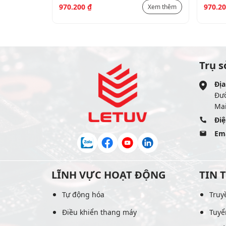
970.200
₫
970.2
Xem thêm
Xem thêm
Trụ s
Địa
Đư
Mai
Điệ
Ema
LĨNH VỰC HOẠT ĐỘNG
TIN 
Tự động hóa
Truy
Điều khiển thang máy
Tuyể