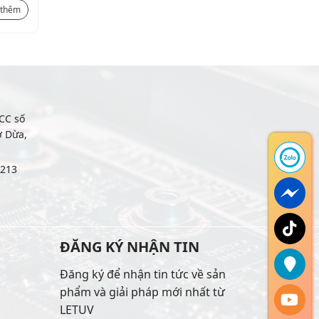
970.200
₫
 thêm
Xem thêm
CC số
ợ Dừa,
6213
ĐĂNG KÝ NHẬN TIN
Đăng ký để nhận tin tức về sản
phẩm và giải pháp mới nhất từ
LETUV