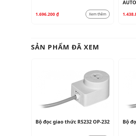
gian ERS-
AUTO
1.696.200
₫
1.438
Xem thêm
Xem thêm
SẢN PHẨM ĐÃ XEM
32 OP-232
Bộ đọc giao thức RS232 OP-232
Bộ đọ