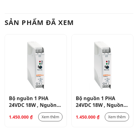
SẢN PHẨM ĐÃ XEM
Bộ nguồn 1 PHA
Bộ nguồn 1 PHA
24VDC 18W , Nguồn
24VDC 18W , Nguồn
cấp 100-240VAC, LẮP
cấp 100-240VAC, LẮP
1.450.000
₫
1.450.000
₫
Xem thêm
Xem thêm
DIN _ PSL101824
DIN _ PSL101824