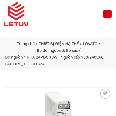
/
/
/
Trang chủ
THIẾT BỊ ĐIỆN HẠ THẾ
LOVATO
/
Bộ đổi nguồn & Bộ sạc
Bộ nguồn 1 PHA 24VDC 18W , Nguồn cấp 100-240VAC,
LẮP DIN _ PSL101824
Add
to
wishlist