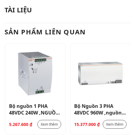
TÀI LIỆU
SẢN PHẨM LIÊN QUAN
Bộ nguồn 1 PHA
Bộ Nguồn 3 PHA
48VDC 240W ,NGUỒN
48VDC 960W ,nguồn
CẤP 115/230VAC, LẮP
cấp 400-500VAC _
5.267.600
₫
15.377.000
₫
Xem thêm
Xem thêm
DIN _ PSL124048
PSL396048