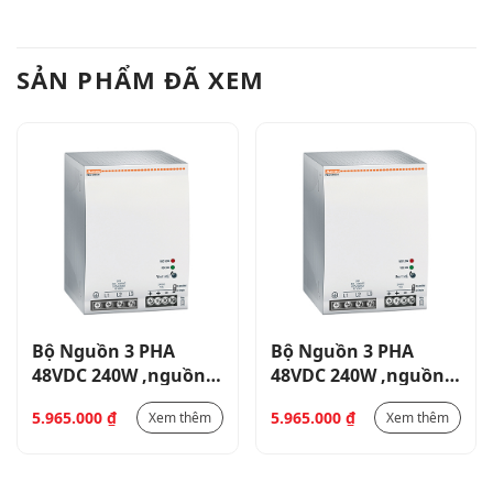
SẢN PHẨM ĐÃ XEM
Bộ Nguồn 3 PHA
Bộ Nguồn 3 PHA
48VDC 240W ,nguồn
48VDC 240W ,nguồn
cấp 400-500VAC _
cấp 400-500VAC _
5.965.000
₫
5.965.000
₫
Xem thêm
Xem thêm
PSL324048
PSL324048