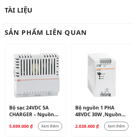
TÀI LIỆU
SẢN PHẨM LIÊN QUAN
Bộ sạc 24VDC 5A
Bộ nguồn 1 PHA
CHARGER – Nguồn
48VDC 30W ,Nguồn
cấp 230VAC- ADVC
cấp 100-240VAC, LẮP
5.699.000
₫
2.038.400
₫
Xem thêm
Xem thêm
CHARGE MONITOR.
DIN _ PSL103048