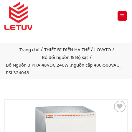
/
/
/
Trang chủ
THIẾT BỊ ĐIỆN HẠ THẾ
LOVATO
/
Bộ đổi nguồn & Bộ sạc
Bộ Nguồn 3 PHA 48VDC 240W ,nguồn cấp 400-500VAC _
PSL324048
Add
to
wishlist