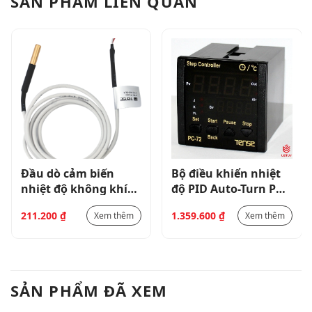
SẢN PHẨM LIÊN QUAN
Đầu dò cảm biến
Bộ điều khiển nhiệt
nhiệt độ không khí
độ PID Auto-Turn PC-
PTC PR-311
72
211.200
₫
1.359.600
₫
Xem thêm
Xem thêm
SẢN PHẨM ĐÃ XEM