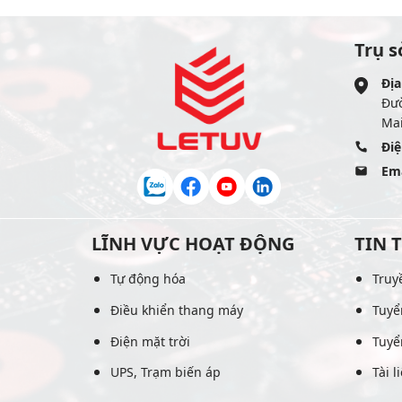
Trụ s
Địa
Đư
Mai
Điệ
Ema
LĨNH VỰC HOẠT ĐỘNG
TIN 
Tự động hóa
Truy
Điều khiển thang máy
Tuyể
Điện mặt trời
Tuyể
UPS, Trạm biến áp
Tài l