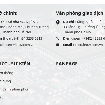
ở chính:
Văn phòng giao dịch
 chỉ :
Số nhà 4C, Ngõ 91,
Địa chỉ :
Tầng 2, Tòa nhà R
ờng Hoàng Mai, Phường Tương
33 Láng Hạ, Phường Ô Ch
, Thành phố Hà Nội.
Thành phố Hà Nội.
n thoại :
(+84)24 3233 6213
Điện thoại :
(+84)24 3233 
il :
ceo@letuv.com.vn
Email :
ceo@letuv.com.vn
TỨC - SỰ KIỆN
FANPAGE
ền thông
n dụng
n đại lý phân phối
iệu