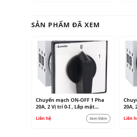
SẢN PHẨM ĐÃ XEM
 1 Pha
Chuyển mạch ON-OFF 1 Pha
Chuy
mặt
20A, 2 Vị trí 0-I , Lắp mặt
20A, 2
cánh_GX2090U
cánh
Liên hệ
Liên h
Xem thêm
Xem thêm