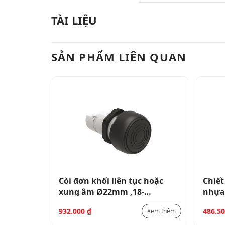
TÀI LIỆU
SẢN PHẨM LIÊN QUAN
p
Còi đơn khối liên tục hoặc
Chiế
– W/. ↑-
xung âm Ø22mm ,18-
nhựa
30VAC/DC, IP66, IP67, IP69K,
Plati
932.000
₫
486.5
Xem thêm
Xem thêm
UL ​​TYPE 4X – 80dB LPCZSBIP
LPCP