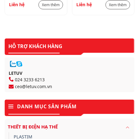
Liên hệ
Liên hệ
Xem thêm
Xem thêm
chuẩn UL467, Độ dây
chuẩn UL467, Độ dây
lớp mạ ≥250ΜM)
lớp mạ ≥250ΜM)
HỖ TRỢ KHÁCH HÀNG
LETUV
024 3233 6213
ceo@letuv.com.vn
DANH MỤC SẢN PHẨM
THIẾT BỊ ĐIỆN HẠ THẾ
PLASTIM