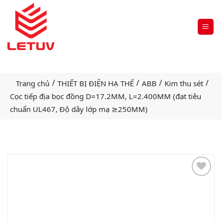
/
/
/
/
Trang chủ
THIẾT BỊ ĐIỆN HẠ THẾ
ABB
Kim thu sét
Cọc tiếp địa bọc đồng D=17.2MM, L=2.400MM (đạt tiêu
chuẩn UL467, Độ dây lớp mạ ≥250ΜM)
Add
to
wishlist