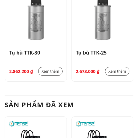
Tụ bù TTK-30
Tụ bù TTK-25
2.862.200
₫
2.673.000
₫
Xem thêm
Xem thêm
SẢN PHẨM ĐÃ XEM