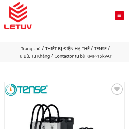
/
/
/
Trang chủ
THIẾT BỊ ĐIỆN HẠ THẾ
TENSE
/
Tụ Bù, Tụ Kháng
Contactor tụ bù KMP-15kVAr
Add
to
wishlist