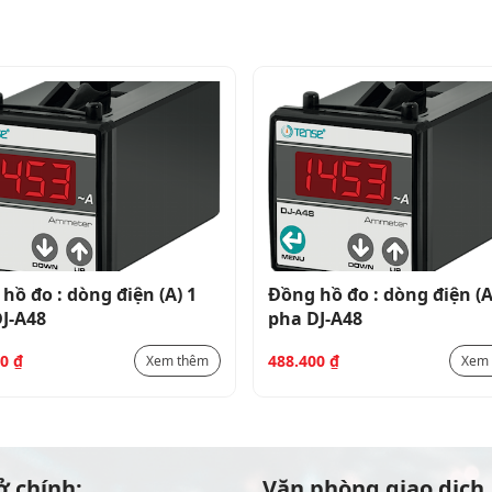
hồ đo : dòng điện (A) 1
Đồng hồ đo : dòng điện (A
J-A48
pha DJ-A48
00
₫
488.400
₫
Xem thêm
Xem
ở chính:
Văn phòng giao dịch