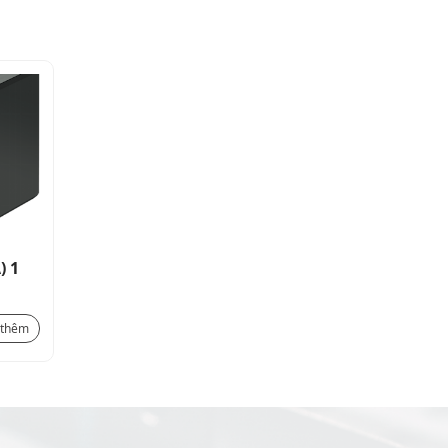
) 1
Đồng hồ đo : dòng điện (A) 1
pha DJ-A48
488.400
₫
 thêm
Xem thêm