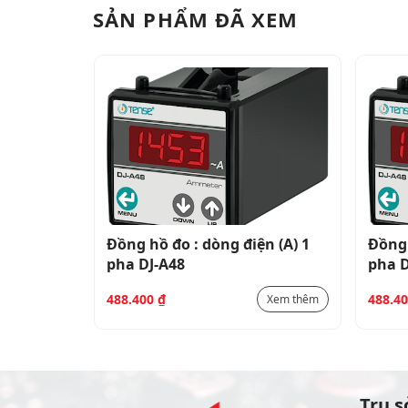
SẢN PHẨM ĐÃ XEM
n (A) 1
Đồng hồ đo : dòng điện (A) 1
Đồng 
pha DJ-A48
pha D
488.400
₫
488.4
Xem thêm
Xem thêm
Trụ s