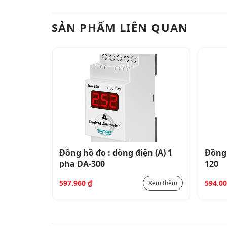
SẢN PHẨM LIÊN QUAN
) DF-DIN
Đồng hồ đo : dòng điện (A) 1
Đồng 
pha DA-300
120
597.960
₫
594.0
Xem thêm
Xem thêm