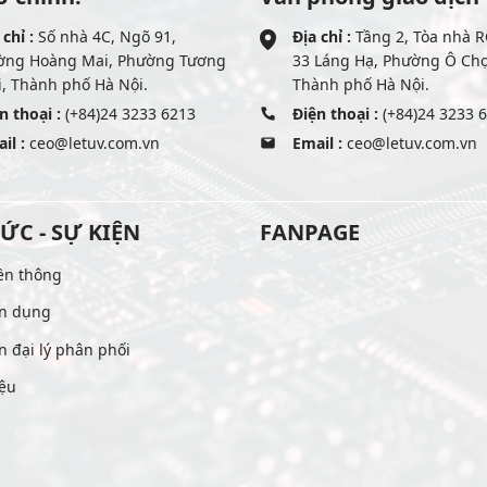
 chỉ :
Số nhà 4C, Ngõ 91,
Địa chỉ :
Tầng 2, Tòa nhà R
ờng Hoàng Mai, Phường Tương
33 Láng Hạ, Phường Ô Ch
, Thành phố Hà Nội.
Thành phố Hà Nội.
n thoại :
(+84)24 3233 6213
Điện thoại :
(+84)24 3233 
il :
ceo@letuv.com.vn
Email :
ceo@letuv.com.vn
TỨC - SỰ KIỆN
FANPAGE
ền thông
n dụng
n đại lý phân phối
iệu