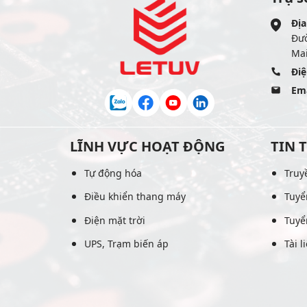
Địa
Đư
Mai
Điệ
Ema
LĨNH VỰC HOẠT ĐỘNG
TIN 
Tự động hóa
Truy
Điều khiển thang máy
Tuyể
Điện mặt trời
Tuyể
UPS, Trạm biến áp
Tài l