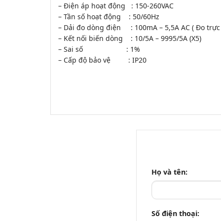
– Điện áp hoạt động : 150-260VAC
– Tần số hoạt động : 50/60Hz
– Dải đo dòng điện : 100mA – 5,5A AC ( Đo trực 
– Kết nối biến dòng : 10/5A – 9995/5A (X5)
– Sai số : 1%
– Cấp độ bảo vệ : IP20
Họ và tên:
Số điện thoại: