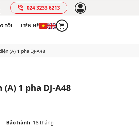
024 3233 6213
G TÔI
LIÊN HỆ
điện (A) 1 pha DJ-A48
 (A) 1 pha DJ-A48
Bảo hành
: 18 tháng