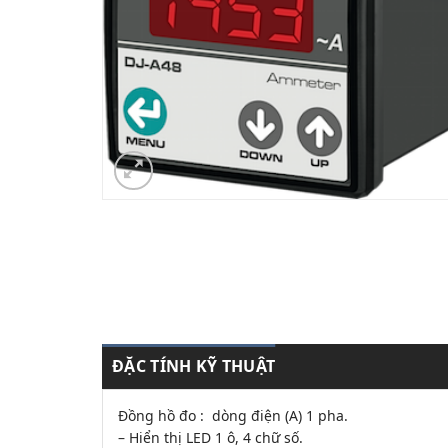
ĐẶC TÍNH KỸ THUẬT
Đồng hồ đo : dòng điện (A) 1 pha.
– Hiển thị LED 1 ô, 4 chữ số.