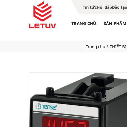
Tin tức
Hỏi đáp
Đào tạ
TRANG CHỦ
SẢN PHẨM
/
Trang chủ
THIẾT B