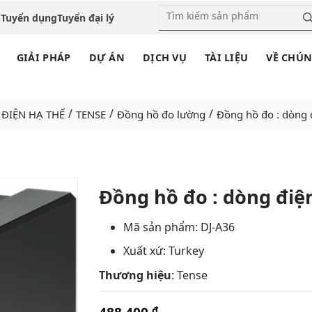
o
Tuyển dụng
Tuyển đại lý
GIẢI PHÁP
DỰ ÁN
DỊCH VỤ
TÀI LIỆU
VỀ CHÚN
/
/
/
Ị ĐIỆN HẠ THẾ
TENSE
Đồng hồ đo lường
Đồng hồ đo : dòng 
Đồng hồ đo : dòng điện
Add
Mã sản phẩm: DJ-A36
to
Xuất xứ: Turkey
wishlist
Thương hiệu
: Tense
₫