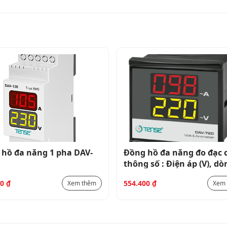
hồ đa năng 1 pha DAV-
Đồng hồ đa năng đo đạc 
thông số : Điện áp (V), dò
điện (A) 1 pha DAV-72D
00
₫
554.400
₫
Xem thêm
Xem