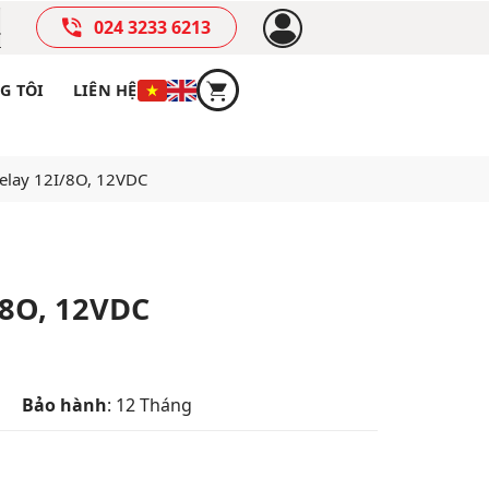
024 3233 6213
G TÔI
LIÊN HỆ
relay 12I/8O, 12VDC
/8O, 12VDC
Bảo hành
: 12 Tháng