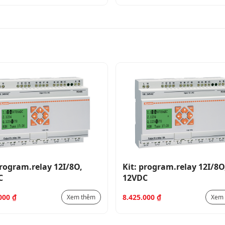
program.relay 12I/8O,
Kit: program.relay 12I/8O
C
12VDC
.000
₫
8.425.000
₫
Xem thêm
Xem