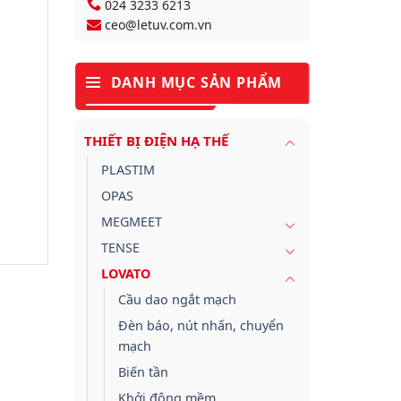
024 3233 6213
ceo@letuv.com.vn
DANH MỤC SẢN PHẨM
THIẾT BỊ ĐIỆN HẠ THẾ
PLASTIM
OPAS
MEGMEET
TENSE
LOVATO
Cầu dao ngắt mạch
Đèn báo, nút nhấn, chuyển
mạch
Biến tần
Khởi động mềm