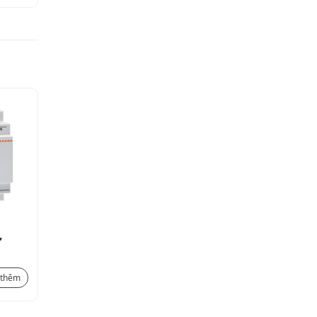
,
Kit: program.relay 12I/8O,
12VDC
8.425.000
₫
 thêm
Xem thêm