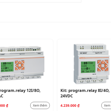
program.relay 12I/8O,
Kit: program.relay 8I/4O,
AC
24VDC
.000
₫
4.239.000
₫
Xem thêm
Xem