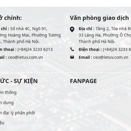
ở chính:
Văn phòng giao dịch
 chỉ :
Số nhà 4C, Ngõ 91,
Địa chỉ :
Tầng 2, Tòa nhà R
ờng Hoàng Mai, Phường Tương
33 Láng Hạ, Phường Ô Ch
, Thành phố Hà Nội.
Thành phố Hà Nội.
n thoại :
(+84)24 3233 6213
Điện thoại :
(+84)24 3233 
il :
ceo@letuv.com.vn
Email :
ceo@letuv.com.vn
TỨC - SỰ KIỆN
FANPAGE
ền thông
n dụng
n đại lý phân phối
iệu