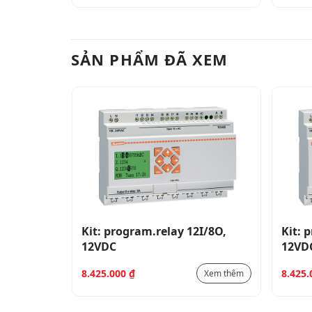
SẢN PHẨM ĐÃ XEM
I/8O,
Kit: program.relay 12I/8O,
Kit: 
12VDC
12VD
8.425.000
₫
8.425
Xem thêm
Xem thêm