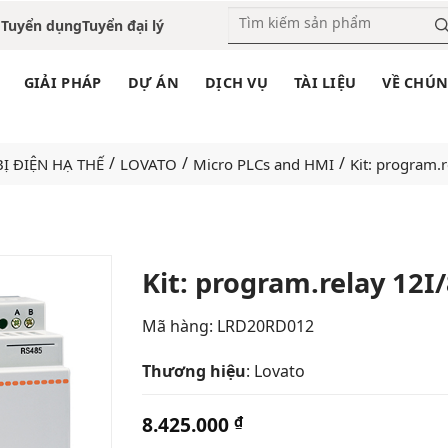
o
Tuyển dụng
Tuyển đại lý
GIẢI PHÁP
DỰ ÁN
DỊCH VỤ
TÀI LIỆU
VỀ CHÚN
/
/
/
BỊ ĐIỆN HẠ THẾ
LOVATO
Micro PLCs and HMI
Kit: program.
Kit: program.relay 12I
Add
Mã hàng: LRD20RD012
to
wishlist
Thương hiệu
: Lovato
8.425.000
₫