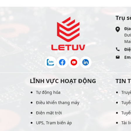
Trụ s
Địa
Đư
Mai
Điệ
Ema
LĨNH VỰC HOẠT ĐỘNG
TIN 
Tự động hóa
Truy
Điều khiển thang máy
Tuyể
Điện mặt trời
Tuyể
UPS, Trạm biến áp
Tài l