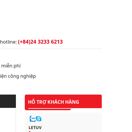
(+84)24 3233 6213
hotline:
t miễn phí
 điện công nghiệp
HỖ TRỢ KHÁCH HÀNG
LETUV