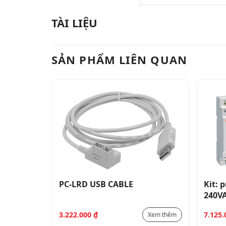
TÀI LIỆU
SẢN PHẨM LIÊN QUAN
T100,
PC-LRD USB CABLE
Kit: 
240V
3.222.000
₫
7.125
Xem thêm
Xem thêm