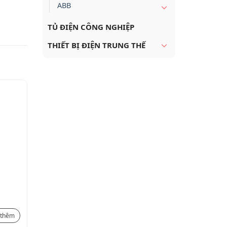
ABB
TỦ ĐIỆN CÔNG NGHIỆP
THIẾT BỊ ĐIỆN TRUNG THẾ
Kit: program.relay
Module m
LRD10RA240 + cable +
10V/0…20
software
11.571.000
₫
5.157.000
₫
 thêm
Xem thêm