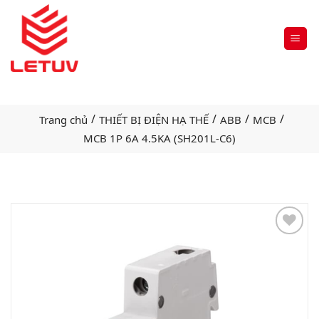
/
/
/
/
Trang chủ
THIẾT BỊ ĐIỆN HẠ THẾ
ABB
MCB
MCB 1P 6A 4.5KA (SH201L-C6)
Add
to
wishlist