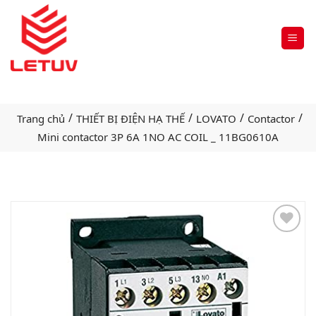
/
/
/
/
Trang chủ
THIẾT BỊ ĐIỆN HẠ THẾ
LOVATO
Contactor
Mini contactor 3P 6A 1NO AC COIL _ 11BG0610A
Add
to
wishlist