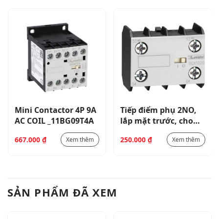
Mini Contactor 4P 9A
Tiếp điểm phụ 2NO,
AC COIL _11BG09T4A
lắp mặt trước, cho
contactor BG _
667.000
₫
250.000
₫
Xem thêm
Xem thêm
11BGX1020
SẢN PHẨM ĐÃ XEM