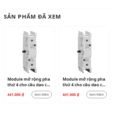
SẢN PHẨM ĐÃ XEM
Module mở rộng pha
Module mở rộng pha
thứ 4 cho cầu dao cắt
thứ 4 cho cầu dao cắt
tải dòng
tải dòng
441.000
₫
441.000
₫
Xem thêm
Xem thêm
GA063C_GAX42063C
GA063C_GAX42063C