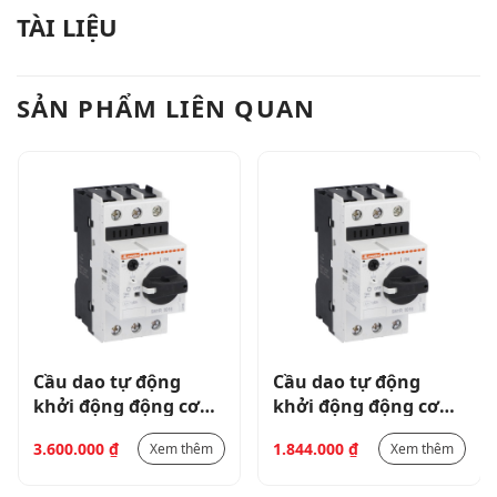
TÀI LIỆU
SẢN PHẨM LIÊN QUAN
Cầu dao tự động
Cầu dao tự động
khởi động động cơ
khởi động động cơ
loại SM1P 50KA Dải
loại SM1P 100KA Dải
3.600.000
₫
1.844.000
₫
Xem thêm
Xem thêm
30-40A _ SM1R4000
9-14A _ SM1R1400