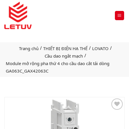
/
/
/
Trang chủ
THIẾT BỊ ĐIỆN HẠ THẾ
LOVATO
/
Cầu dao ngắt mạch
Module mở rộng pha thứ 4 cho cầu dao cắt tải dòng
GA063C_GAX42063C
Add
to
wishlist