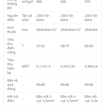
m3/giờ
400
560
970
không
khí
Nguồn
Tần số
230V 50-
230V 50-
230V 50-
điện
V/Hz
60Hz
60Hz
60Hz
Kích
mm
364x364x107
364x364x107
364x364x107
thước
Tiêu
thụ
T
25/32
58/75
85/90
điện
năng
Tiêu
thụ
MỘT
0,11/0,15
0,26/0,34
0,38/0,44
hiện
tại
Bảo vệ
quá
–
Nhiệt
Nhiệt
Nhiệt
dòng
Kết nối
Đầu nối 3
Đầu nối 4
Đầu nối 4
–
điện
cực 2,5mm²
cực 2,5mm²
cực 2,5mm²