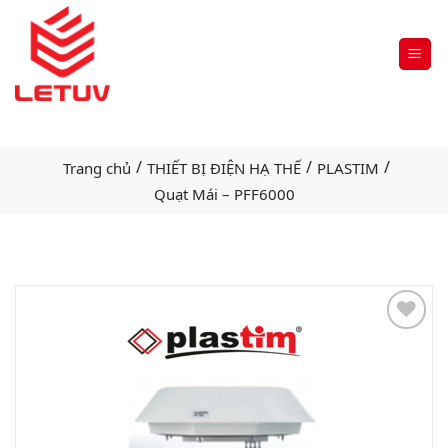
/
/
/
Trang chủ
THIẾT BỊ ĐIỆN HẠ THẾ
PLASTIM
Quạt Mái – PFF6000
Add
to
wishlist