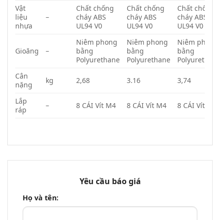
Vật
Chất chống
Chất chống
Chất chống
liệu
–
cháy ABS
cháy ABS
cháy ABS
nhựa
UL94 V0
UL94 V0
UL94 V0
Niêm phong
Niêm phong
Niêm phong
Gioăng
–
bằng
bằng
bằng
Polyurethane
Polyurethane
Polyurethan
Cân
kg
2,68
3.16
3,74
nặng
Lắp
–
8 CÁI Vít M4
8 CÁI Vít M4
8 CÁI Vít M4
ráp
Yêu cầu báo giá
Họ và tên: