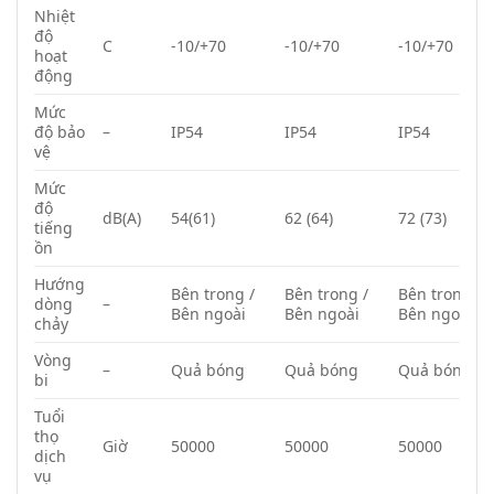
Nhiệt
độ
C
-10/+70
-10/+70
-10/+70
hoạt
động
Mức
độ bảo
–
IP54
IP54
IP54
vệ
Mức
độ
dB(A)
54(61)
62 (64)
72 (73)
tiếng
ồn
Hướng
Bên trong /
Bên trong /
Bên trong /
dòng
–
Bên ngoài
Bên ngoài
Bên ngoài
chảy
Vòng
–
Quả bóng
Quả bóng
Quả bóng
bi
Tuổi
thọ
Giờ
50000
50000
50000
dịch
vụ