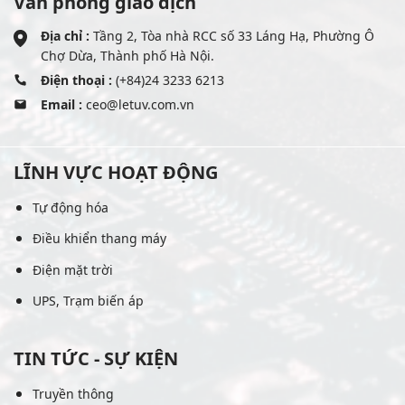
Văn phòng giao dịch
Địa chỉ :
Tầng 2, Tòa nhà RCC số 33 Láng Hạ, Phường Ô
Chợ Dừa, Thành phố Hà Nội.
Điện thoại :
(+84)24 3233 6213
Email :
ceo@letuv.com.vn
LĨNH VỰC HOẠT ĐỘNG
Tự động hóa
Điều khiển thang máy
Điện mặt trời
UPS, Trạm biến áp
TIN TỨC - SỰ KIỆN
Truyền thông