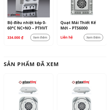
Bộ điều nhiệt kép 0-
Quạt Mái Thiết Kế
60°C NC+NO – PTHVT
Mới – PTS6000
Liên hệ
334.000
₫
Xem thêm
Xem thêm
SẢN PHẨM ĐÃ XEM