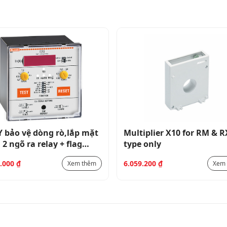
 bảo vệ dòng rò,lắp mặt
Multiplier X10 for RM & 
 2 ngõ ra relay + flag
type only
ator + display
7.000
₫
6.059.200
₫
Xem thêm
Xem