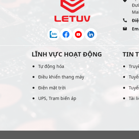
Đư
Mai
Điệ
Ema
LĨNH VỰC HOẠT ĐỘNG
TIN 
Tự động hóa
Truy
Điều khiển thang máy
Tuyể
Điện mặt trời
Tuyể
UPS, Trạm biến áp
Tài l