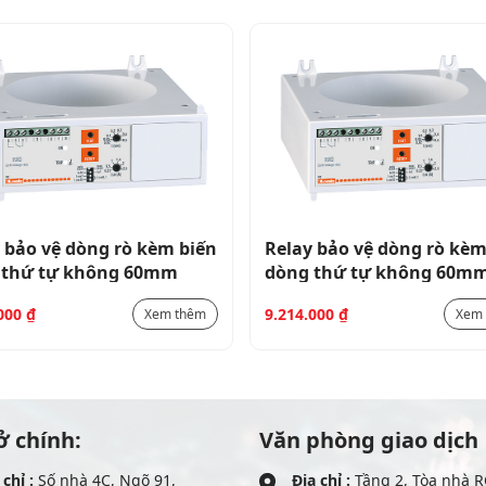
 bảo vệ dòng rò kèm biến
Relay bảo vệ dòng rò kèm
 thứ tự không 60mm
dòng thứ tự không 60m
.000
₫
9.214.000
₫
Xem thêm
Xem
ở chính:
Văn phòng giao dịch
 chỉ :
Số nhà 4C, Ngõ 91,
Địa chỉ :
Tầng 2, Tòa nhà R