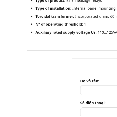
Type of product:
Earth leakage relays
Type of installation:
Internal panel mounting
Toroidal transformer:
Incorporated diam. 60
N° of operating threshold:
1
Auxiliary rated supply voltage Us:
110…125VA
Họ và tên:
Số điện thoại: