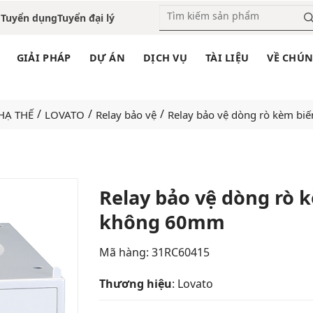
o
Tuyển dụng
Tuyển đại lý
GIẢI PHÁP
DỰ ÁN
DỊCH VỤ
TÀI LIỆU
VỀ CHÚN
/
/
/
 HẠ THẾ
LOVATO
Relay bảo vệ
Relay bảo vệ dòng rò kèm bi
Relay bảo vệ dòng rò 
không 60mm
Add
to
wishlist
Mã hàng: 31RC60415
Thương hiệu
: Lovato