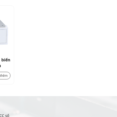
 biến
Relay bảo vệ dòng rò kèm biến
m
dòng thứ tự không 60mm
9.214.000
₫
 thêm
Xem thêm
CC số