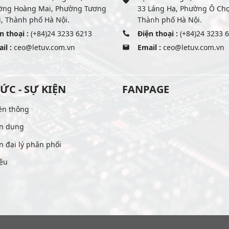
ờng Hoàng Mai, Phường Tương
33 Láng Hạ, Phường Ô Ch
, Thành phố Hà Nội.
Thành phố Hà Nội.
n thoại :
(+84)24 3233 6213
Điện thoại :
(+84)24 3233 
il :
ceo@letuv.com.vn
Email :
ceo@letuv.com.vn
TỨC - SỰ KIỆN
FANPAGE
ền thông
n dụng
n đại lý phân phối
iệu