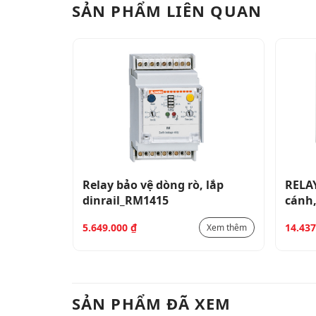
SẢN PHẨM LIÊN QUAN
 kèm biến
Relay bảo vệ dòng rò, lắp
RELAY
dinrail_RM1415
cánh,
indic
5.649.000
₫
14.43
Xem thêm
Xem thêm
SẢN PHẨM ĐÃ XEM