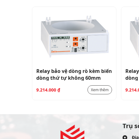
 kèm biến
Relay bảo vệ dòng rò kèm biến
Relay
60mm
dòng thứ tự không 60mm
dòng
9.214.000
₫
9.214
Xem thêm
Xem thêm
Trụ s
Địa