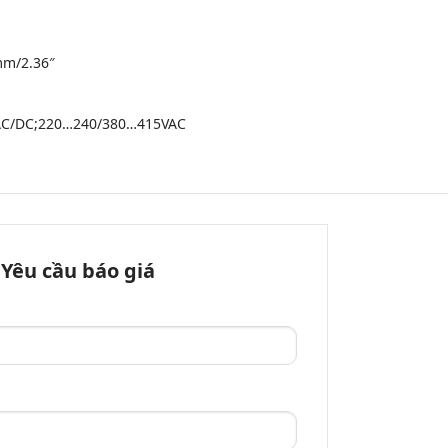
mm/2.36″
C/DC;220…240/380…415VAC
Yêu cầu báo giá