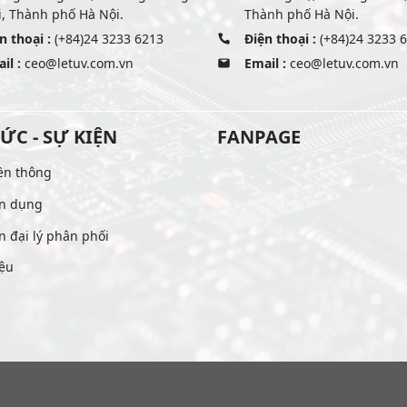
, Thành phố Hà Nội.
Thành phố Hà Nội.
n thoại :
(+84)24 3233 6213
Điện thoại :
(+84)24 3233 
il :
ceo@letuv.com.vn
Email :
ceo@letuv.com.vn
TỨC - SỰ KIỆN
FANPAGE
ền thông
n dụng
n đại lý phân phối
iệu