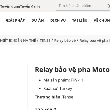
o
Tuyển dụng
Tuyển đại lý
GIẢI PHÁP
DỰ ÁN
DỊCH VỤ
TÀI LIỆU
VỀ CHÚN
/
/
/
HIẾT BỊ ĐIỆN HẠ THẾ
TENSE
Relay bảo vệ
Relay bảo vệ pha
Relay bảo vệ pha Moto
Add
Mã sản phẩm: FKV-11
to
Xuất xứ: Turkey
wishlist
Thương hiệu
: Tense
₫