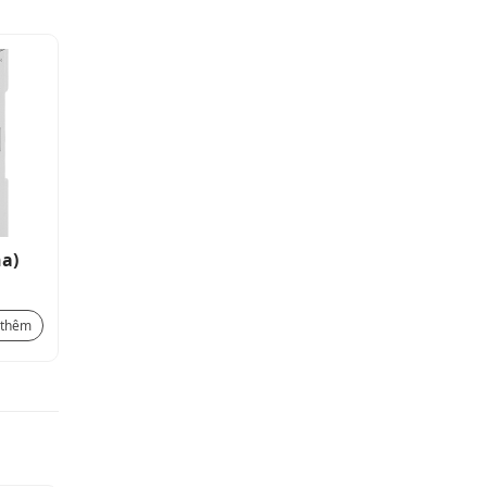
ha)
Relay trình tự theo tín hiệu áp
Relay mức
suất HSR-03
điện cực 
bể SSR-09
653.400
₫
382.800
₫
 thêm
Xem thêm