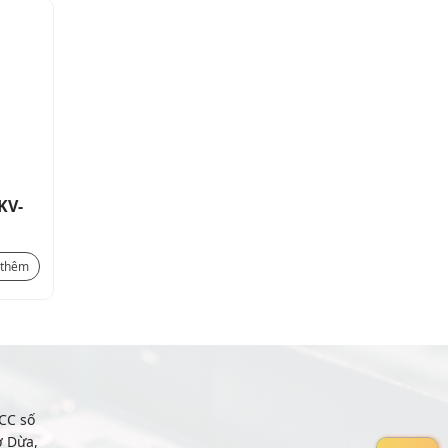
KV-
Relay bảo vệ pha Motor FKV-
11
323.400
₫
 thêm
Xem thêm
CC số
ợ Dừa,