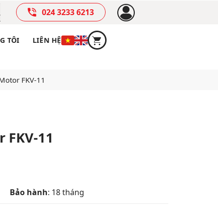
024 3233 6213
G TÔI
LIÊN HỆ
 Motor FKV-11
r FKV-11
Bảo hành
: 18 tháng