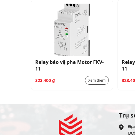
or FKV-
Relay bảo vệ pha Motor FKV-
Relay
11
11
323.400
₫
323.4
Xem thêm
Xem thêm
Trụ s
Địa
Đư