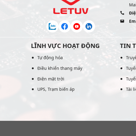
Mai
Điệ
Ema
LĨNH VỰC HOẠT ĐỘNG
TIN 
Tự động hóa
Truy
Điều khiển thang máy
Tuyể
Điện mặt trời
Tuyể
UPS, Trạm biến áp
Tài l