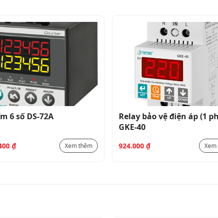
m 6 số DS-72A
Relay bảo vệ điện áp (1 p
GKE-40
.400
₫
924.000
₫
Xem thêm
Xem