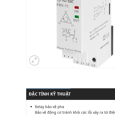
ĐẶC TÍNH KỸ THUẬT
Relay bảo vệ pha
Bảo vệ động cơ tránh khỏi các lỗi xảy ra từ đi