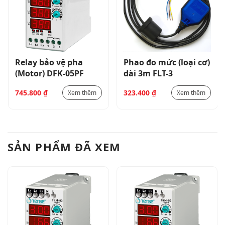
Relay bảo vệ pha
Phao đo mức (loại cơ)
(Motor) DFK-05PF
dài 3m FLT-3
745.800
₫
323.400
₫
Xem thêm
Xem thêm
SẢN PHẨM ĐÃ XEM