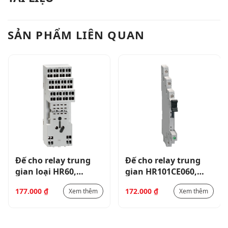
SẢN PHẨM LIÊN QUAN
Đế cho relay trung
Đế cho relay trung
gian loại HR60,
gian HR101CE060,
SPRING TERMINALS 2
220…240VAC/DC,
177.000
₫
172.000
₫
Xem thêm
Xem thêm
C/O
SCREW TERMINALS