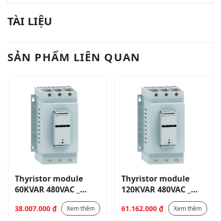
TÀI LIỆU
SẢN PHẨM LIÊN QUAN
Thyristor module
Thyristor module
60KVAR 480VAC _
120KVAR 480VAC _
DCTLA4800600
DCTLA4801200
38.007.000
₫
61.162.000
₫
Xem thêm
Xem thêm