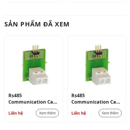
SẢN PHẨM ĐÃ XEM
Rs485
Rs485
Communication Card
Communication Card
For Dctl Thyristor
For Dctl Thyristor
Liên hệ
Liên hệ
Xem thêm
Xem thêm
Modules_EXC1042
Modules_EXC1042