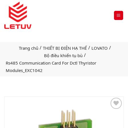
/
/
/
Trang chủ
THIẾT BỊ ĐIỆN HẠ THẾ
LOVATO
/
Bộ điều khiển tụ bù
Rs485 Communication Card For Dctl Thyristor
Modules_EXC1042
Add
to
wishlist