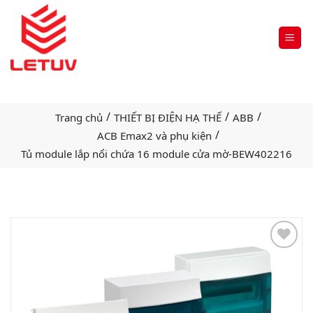
/
/
/
Trang chủ
THIẾT BỊ ĐIỆN HẠ THẾ
ABB
/
ACB Emax2 và phụ kiện
Tủ module lắp nổi chứa 16 module cửa mờ-BEW402216
Add
to
wishlist