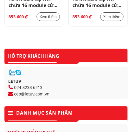
chứa 16 module cửa
chứa 16 module cửa
mờ-BEW402216
mờ-BEW402216
853.600
₫
853.600
₫
Xem thêm
Xem thêm
HỖ TRỢ KHÁCH HÀNG
LETUV
024 3233 6213
ceo@letuv.com.vn
DANH MỤC SẢN PHẨM