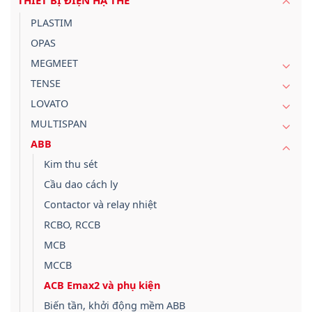
THIẾT BỊ ĐIỆN HẠ THẾ
PLASTIM
OPAS
MEGMEET
TENSE
LOVATO
MULTISPAN
ABB
Kim thu sét
Cầu dao cách ly
Contactor và relay nhiệt
RCBO, RCCB
MCB
MCCB
ACB Emax2 và phụ kiện
Biến tần, khởi động mềm ABB