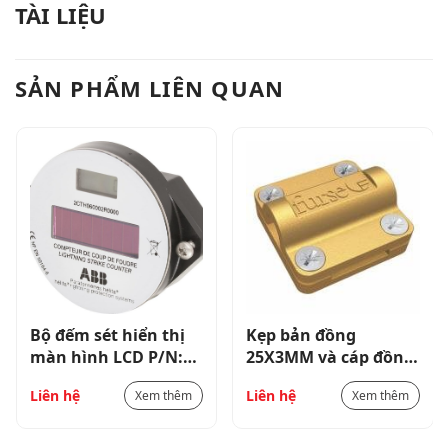
TÀI LIỆU
SẢN PHẨM LIÊN QUAN
Bộ đếm sét hiển thị
Kẹp bản đồng
màn hình LCD P/N:
25X3MM và cáp đồng
2CTH060002R0000
70MM2
Liên hệ
Liên hệ
Xem thêm
Xem thêm