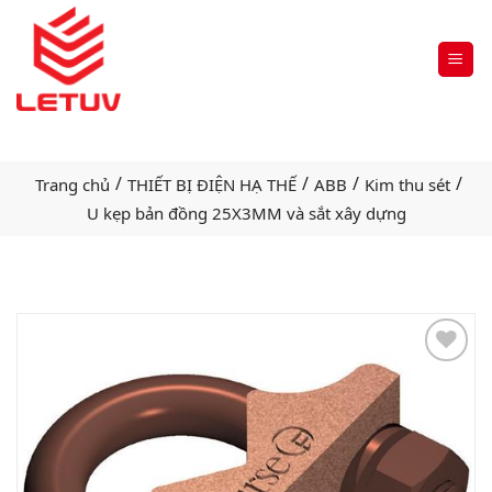
/
/
/
/
Trang chủ
THIẾT BỊ ĐIỆN HẠ THẾ
ABB
Kim thu sét
U kẹp bản đồng 25X3MM và sắt xây dựng
Add
to
wishlist