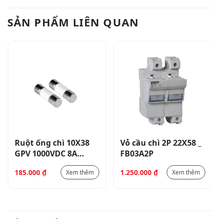
SẢN PHẨM LIÊN QUAN
Ruột ống chì 10X38
Vỏ cầu chì 2P 22X58 _
GPV 1000VDC 8A
FB03A2P
30KA_ FE01D00800
185.000
₫
1.250.000
₫
Xem thêm
Xem thêm