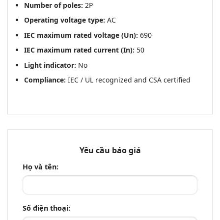
Number of poles:
2P
Operating voltage type:
AC
IEC maximum rated voltage (Un):
690
IEC maximum rated current (In):
50
Light indicator:
No
Compliance:
IEC / UL recognized and CSA certified
Yêu cầu báo giá
Họ và tên:
Số điện thoại: