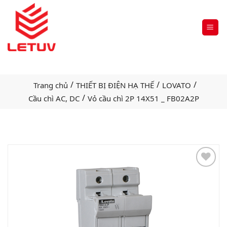
/
/
/
Trang chủ
THIẾT BỊ ĐIỆN HẠ THẾ
LOVATO
/
Cầu chì AC, DC
Vỏ cầu chì 2P 14X51 _ FB02A2P
Add
to
wishlist