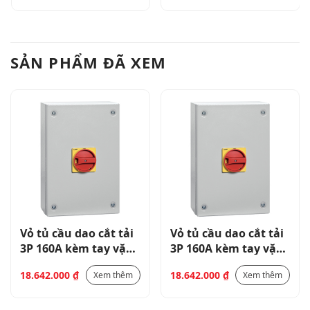
25Kvar
12.5KVAR
SẢN PHẨM ĐÃ XEM
Vỏ tủ cầu dao cắt tải
Vỏ tủ cầu dao cắt tải
3P 160A kèm tay vặn
3P 160A kèm tay vặn
GAX61 PADLOCKABLE
GAX61 PADLOCKABLE
18.642.000
₫
18.642.000
₫
Xem thêm
Xem thêm
HANDLE_55KW /
HANDLE_55KW /
50KVAR
50KVAR