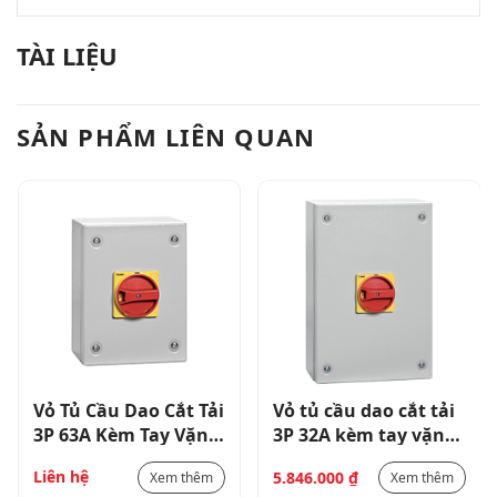
TÀI LIỆU
SẢN PHẨM LIÊN QUAN
Vỏ Tủ Cầu Dao Cắt Tải
Vỏ tủ cầu dao cắt tải
3P 63A Kèm Tay Vặn
3P 32A kèm tay vặn
Gax61 Padlockable
GAX61 PADLOCKABLE
Liên hệ
5.846.000
₫
Xem thêm
Xem thêm
Handle_30Kw /
HANDLE_15KW /