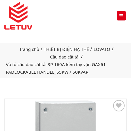
/
/
/
Trang chủ
THIẾT BỊ ĐIỆN HẠ THẾ
LOVATO
/
Cầu dao cắt tải
Vỏ tủ cầu dao cắt tải 3P 160A kèm tay vặn GAX61
PADLOCKABLE HANDLE_55KW / 50KVAR
Add
to
wishlist