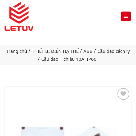
/
/
/
Trang chủ
THIẾT BỊ ĐIỆN HẠ THẾ
ABB
Cầu dao cách ly
/
Cầu dao 1 chiều 10A, IP66
Add
to
wishlist