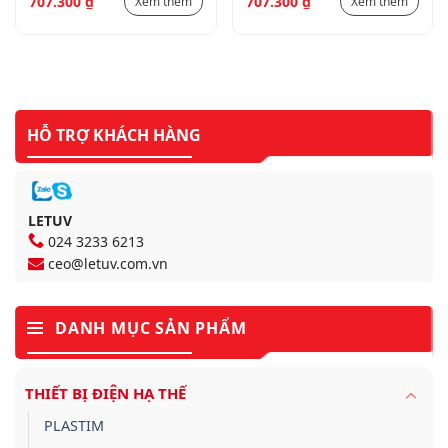
707.300
₫
707.300
₫
Xem thêm
Xem thêm
HỖ TRỢ KHÁCH HÀNG
LETUV
024 3233 6213
ceo@letuv.com.vn
DANH MỤC SẢN PHẨM
THIẾT BỊ ĐIỆN HẠ THẾ
PLASTIM