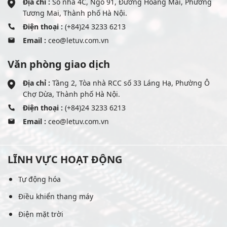
Địa chỉ :
Số nhà 4C, Ngõ 91, Đường Hoàng Mai, Phường
Tương Mai, Thành phố Hà Nội.
Điện thoại :
(+84)24 3233 6213
Email :
ceo@letuv.com.vn
Văn phòng giao dịch
Địa chỉ :
Tầng 2, Tòa nhà RCC số 33 Láng Hạ, Phường Ô
Chợ Dừa, Thành phố Hà Nội.
Điện thoại :
(+84)24 3233 6213
Email :
ceo@letuv.com.vn
LĨNH VỰC HOẠT ĐỘNG
Tự động hóa
Điều khiển thang máy
Điện mặt trời