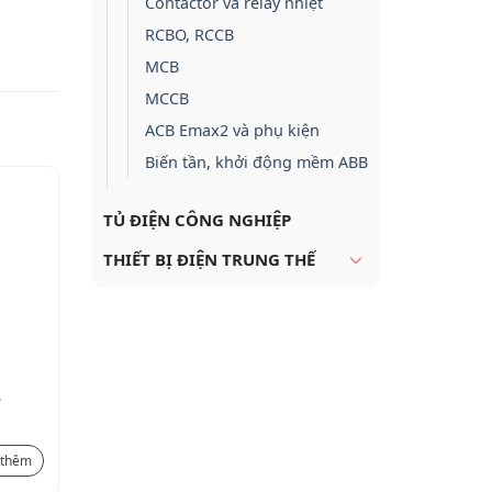
Contactor và relay nhiệt
RCBO, RCCB
MCB
MCCB
ACB Emax2 và phụ kiện
Biến tần, khởi động mềm ABB
TỦ ĐIỆN CÔNG NGHIỆP
THIẾT BỊ ĐIỆN TRUNG THẾ
,
Cầu dao cách ly 4 cực 45A,
Cầu dao c
IP66
IP66
1.512.500
₫
1.833.700
₫
thêm
Xem thêm