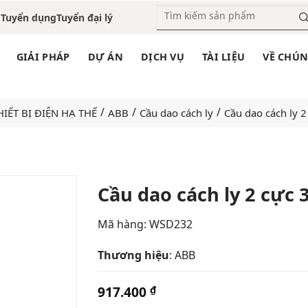
o
Tuyển dụng
Tuyển đại lý
GIẢI PHÁP
DỰ ÁN
DỊCH VỤ
TÀI LIỆU
VỀ CHÚN
/
/
/
HIẾT BỊ ĐIỆN HẠ THẾ
ABB
Cầu dao cách ly
Cầu dao cách ly 2
Cầu dao cách ly 2 cực 
Add
Mã hàng:
WSD232
to
wishlist
Thương hiệu
: ABB
917.400
₫