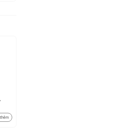
,
Cầu dao cách ly 2 cực 32A,
IP66
917.400
₫
 thêm
Xem thêm