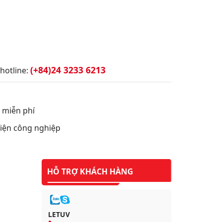
(+84)24 3233 6213
hotline:
t miễn phí
 điện công nghiệp
HỖ TRỢ KHÁCH HÀNG
LETUV