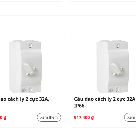
ao cách ly 2 cực 32A,
Cầu dao cách ly 2 cực 32A
IP66
00
₫
917.400
₫
Xem thêm
Xem