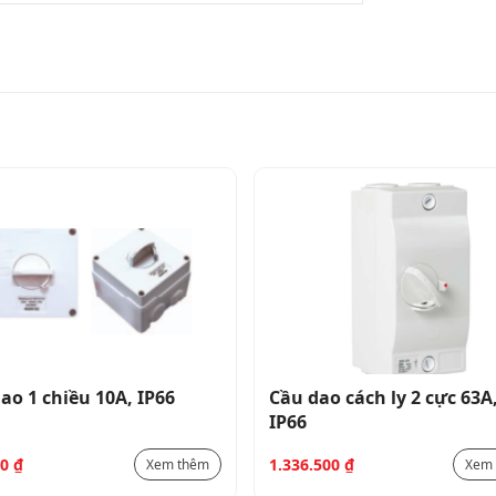
ao 1 chiều 10A, IP66
Cầu dao cách ly 2 cực 63A
IP66
00
₫
1.336.500
₫
Xem thêm
Xem 