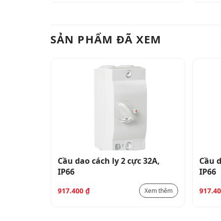
SẢN PHẨM ĐÃ XEM
 32A,
Cầu dao cách ly 2 cực 32A,
Cầu d
IP66
IP66
917.400
₫
917.4
Xem thêm
Xem thêm