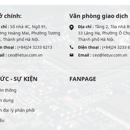
ở chính:
Văn phòng giao dịch
 chỉ :
Số nhà 4C, Ngõ 91,
Địa chỉ :
Tầng 2, Tòa nhà R
ờng Hoàng Mai, Phường Tương
33 Láng Hạ, Phường Ô Ch
, Thành phố Hà Nội.
Thành phố Hà Nội.
n thoại :
(+84)24 3233 6213
Điện thoại :
(+84)24 3233 
il :
ceo@letuv.com.vn
Email :
ceo@letuv.com.vn
TỨC - SỰ KIỆN
FANPAGE
ền thông
n dụng
n đại lý phân phối
iệu