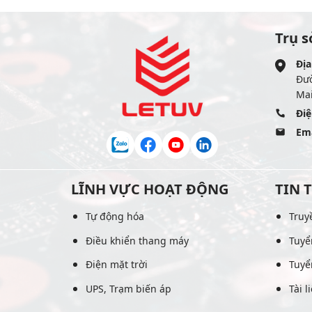
Trụ s
Địa
Đư
Mai
Điệ
Ema
LĨNH VỰC HOẠT ĐỘNG
TIN 
Tự động hóa
Truy
Điều khiển thang máy
Tuyể
Điện mặt trời
Tuyể
UPS, Trạm biến áp
Tài l