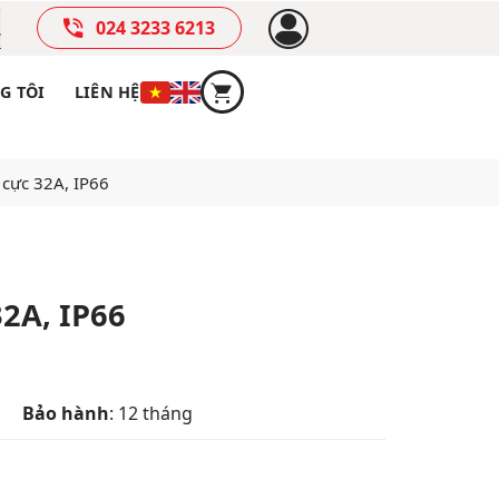
024 3233 6213
G TÔI
LIÊN HỆ
 cực 32A, IP66
32A, IP66
Bảo hành
: 12 tháng