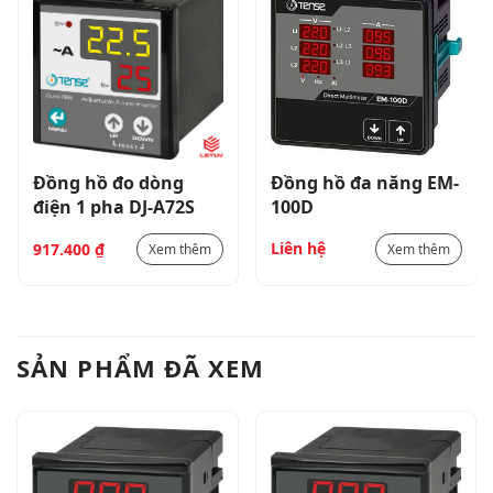
Đồng hồ đo dòng
Đồng hồ đa năng EM-
điện 1 pha DJ-A72S
100D
Liên hệ
917.400
₫
Xem thêm
Xem thêm
SẢN PHẨM ĐÃ XEM