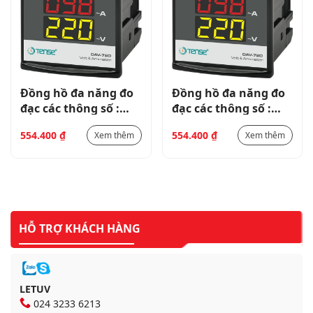
Đồng hồ đa năng đo
Đồng hồ đa năng đo
đạc các thông số :
đạc các thông số :
Điện áp (V), dòng
Điện áp (V), dòng
554.400
₫
554.400
₫
Xem thêm
Xem thêm
điện (A) 1 pha DAV-
điện (A) 1 pha DAV-
72D
72D
HỖ TRỢ KHÁCH HÀNG
LETUV
024 3233 6213