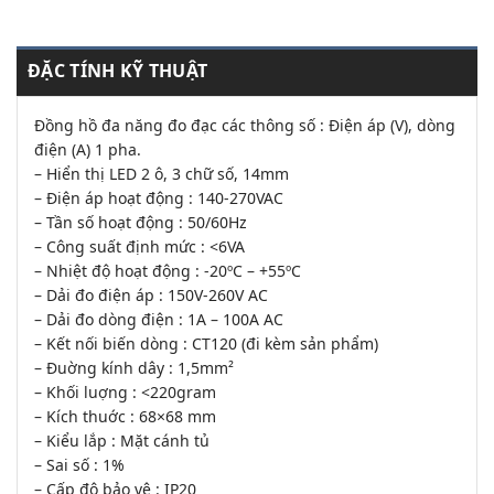
ĐẶC TÍNH KỸ THUẬT
Đồng hồ đa năng đo đạc các thông số : Điện áp (V), dòng
điện (A) 1 pha.
– Hiển thị LED 2 ô, 3 chữ số, 14mm
– Điện áp hoạt động : 140-270VAC
– Tần số hoạt động : 50/60Hz
– Công suất định mức : <6VA
– Nhiệt độ hoạt động : -20ºC – +55ºC
– Dải đo điện áp : 150V-260V AC
– Dải đo dòng điện : 1A – 100A AC
– Kết nối biến dòng : CT120 (đi kèm sản phẩm)
– Đuờng kính dây : 1,5mm²
– Khối luợng : <220gram
– Kích thuớc : 68×68 mm
– Kiểu lắp : Mặt cánh tủ
– Sai số : 1%
– Cấp độ bảo vệ : IP20