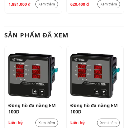
1.881.000
₫
620.400
₫
Xem thêm
Xem thêm
điện (A) 1 pha DAV-
300
SẢN PHẨM ĐÃ XEM
Đồng hồ đa năng EM-
Đồng hồ đa năng EM-
100D
100D
Liên hệ
Liên hệ
Xem thêm
Xem thêm