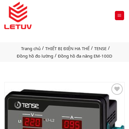
/
/
/
Trang chủ
THIẾT BỊ ĐIỆN HẠ THẾ
TENSE
/
Đồng hồ đo lường
Đồng hồ đa năng EM-100D
Add
to
wishlist