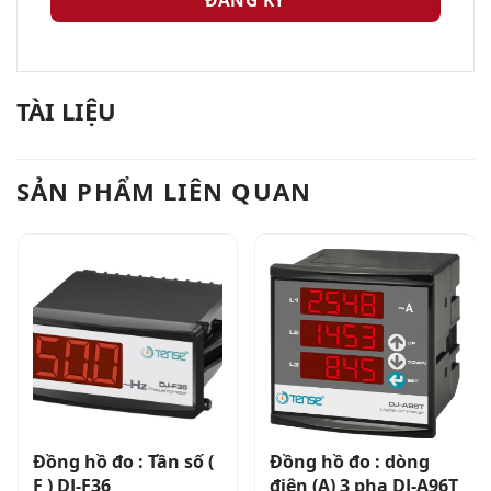
TÀI LIỆU
SẢN PHẨM LIÊN QUAN
Đồng hồ đo : Tần số (
Đồng hồ đo : dòng
F ) DJ-F36
điện (A) 3 pha DJ-A96T