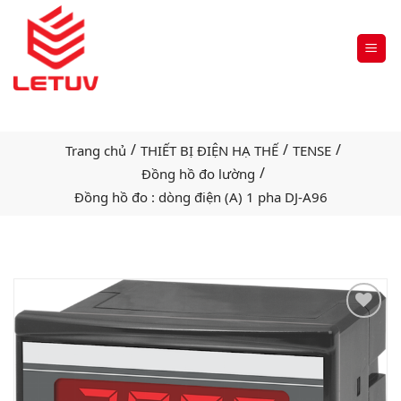
/
/
/
Trang chủ
THIẾT BỊ ĐIỆN HẠ THẾ
TENSE
/
Đồng hồ đo lường
Đồng hồ đo : dòng điện (A) 1 pha DJ-A96
Add
to
wishlist