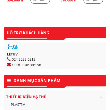
594.000
₫
594.000
₫
Xem thêm
Xem thêm
HỖ TRỢ KHÁCH HÀNG
LETUV
024 3233 6213
ceo@letuv.com.vn
DANH MỤC SẢN PHẨM
THIẾT BỊ ĐIỆN HẠ THẾ
PLASTIM