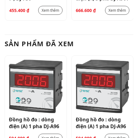
455.400
₫
666.600
₫
Xem thêm
Xem thêm
SẢN PHẨM ĐÃ XEM
Đồng hồ đo : dòng
Đồng hồ đo : dòng
điện (A) 1 pha DJ-A96
điện (A) 1 pha DJ-A96