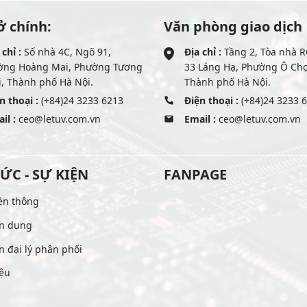
ở chính:
Văn phòng giao dịch
 chỉ :
Số nhà 4C, Ngõ 91,
Địa chỉ :
Tầng 2, Tòa nhà R
ờng Hoàng Mai, Phường Tương
33 Láng Hạ, Phường Ô Ch
, Thành phố Hà Nội.
Thành phố Hà Nội.
n thoại :
(+84)24 3233 6213
Điện thoại :
(+84)24 3233 
il :
ceo@letuv.com.vn
Email :
ceo@letuv.com.vn
TỨC - SỰ KIỆN
FANPAGE
ền thông
n dụng
n đại lý phân phối
iệu