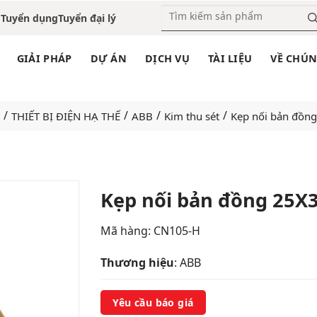
o
Tuyển dụng
Tuyển đại lý
GIẢI PHÁP
DỰ ÁN
DỊCH VỤ
TÀI LIỆU
VỀ CHÚN
/
/
/
/
THIẾT BỊ ĐIỆN HẠ THẾ
ABB
Kim thu sét
Kẹp nối bản đồ
Kẹp nối bản đồng 25
Add
Mã hàng:
CN105-H
to
wishlist
Thương hiệu
: ABB
Yêu cầu báo giá