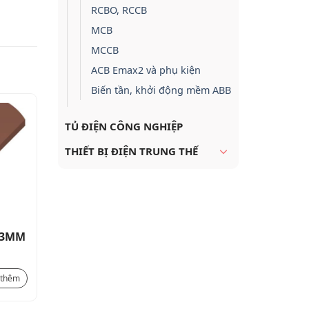
RCBO, RCCB
MCB
MCCB
ACB Emax2 và phụ kiện
Biến tần, khởi động mềm ABB
TỦ ĐIỆN CÔNG NGHIỆP
THIẾT BỊ ĐIỆN TRUNG THẾ
5X3MM
Kim thu sét OPR ESE MODEL:
Thanh đồn
OPR 30 bán kính BẢO VỆ: RP =
71 MÉT (cấp IV) bao gồm khớp
Liên hệ
Liên hệ
 thêm
Xem thêm
nối bằng đồng