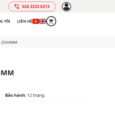
024 3233 6213
G TÔI
LIÊN HỆ
ng 25X3MM
X3MM
Bảo hành
: 12 tháng