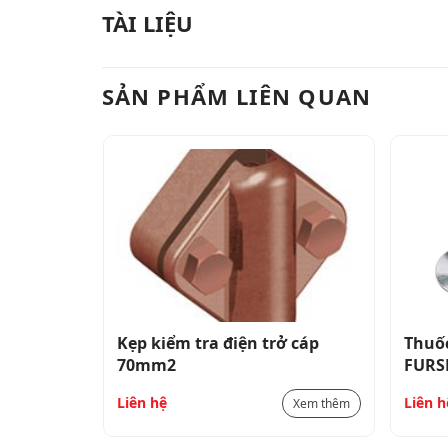
TÀI LIỆU
SẢN PHẨM LIÊN QUAN
 Ø16, L =
Kẹp kiểm tra điện trở cáp
Thuốc
70mm2
FURS
Liên hệ
Liên h
Xem thêm
Xem thêm