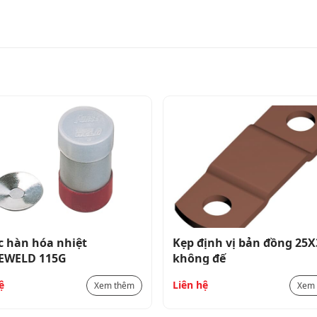
 hàn hóa nhiệt
Kẹp định vị bản đồng 2
EWELD 115G
không đế
ệ
Liên hệ
Xem thêm
Xem