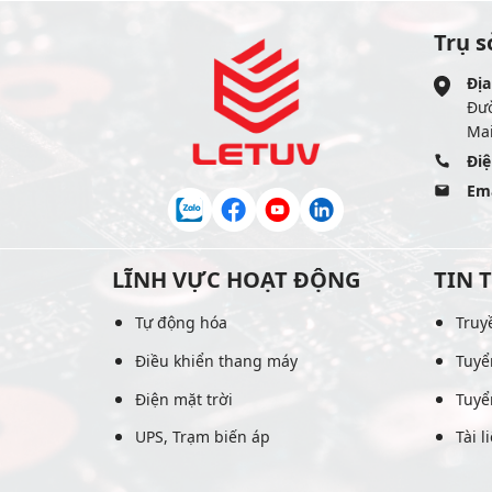
Trụ s
Địa
Đư
Mai
Điệ
Ema
LĨNH VỰC HOẠT ĐỘNG
TIN 
Tự động hóa
Truy
Điều khiển thang máy
Tuyể
Điện mặt trời
Tuyể
UPS, Trạm biến áp
Tài l