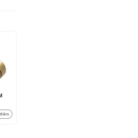
M
Kẹp nối bản đồng 25X3MM
Liên hệ
 thêm
Xem thêm