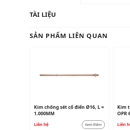
TÀI LIỆU
SẢN PHẨM LIÊN QUAN
 Ø16, L =
Kim thu sét OPR ESE MODEL:
Kẹp đ
OPR 60 bán kính bảo vệ: RP =
25X3
107 mét (cấp IV) bao gồm
Liên hệ
Liên h
Xem thêm
Xem thêm
khớp nối bằng đồng