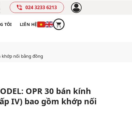
024 3233 6213
G TÔI
LIÊN HỆ
m khớp nối bằng đồng
MODEL: OPR 30 bán kính
cấp IV) bao gồm khớp nối