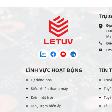
Trụ s
Địa
Đư
Mai
Điệ
Ema
LĨNH VỰC HOẠT ĐỘNG
TIN 
Tự động hóa
Truy
Điều khiển thang máy
Tuyể
Điện mặt trời
Tuyể
UPS, Trạm biến áp
Tài l