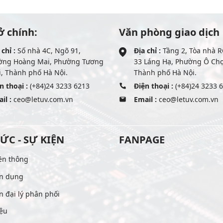
ở chính:
Văn phòng giao dịch
 chỉ :
Số nhà 4C, Ngõ 91,
Địa chỉ :
Tầng 2, Tòa nhà R
ờng Hoàng Mai, Phường Tương
33 Láng Hạ, Phường Ô Ch
, Thành phố Hà Nội.
Thành phố Hà Nội.
n thoại :
(+84)24 3233 6213
Điện thoại :
(+84)24 3233 
il :
ceo@letuv.com.vn
Email :
ceo@letuv.com.vn
TỨC - SỰ KIỆN
FANPAGE
ền thông
n dụng
n đại lý phân phối
iệu