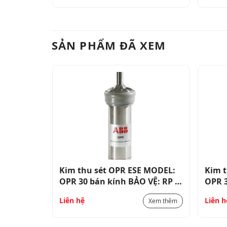
SẢN PHẨM ĐÃ XEM
 MODEL:
Kim thu sét OPR ESE MODEL:
Kim 
VỆ: RP =
OPR 30 bán kính BẢO VỆ: RP =
OPR 3
gồm khớp
71 MÉT (cấp IV) bao gồm khớp
71 MÉ
Liên hệ
Liên h
Xem thêm
Xem thêm
nối bằng đồng
nối 