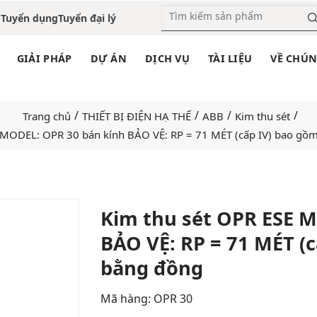
o
Tuyển dụng
Tuyển đại lý
GIẢI PHÁP
DỰ ÁN
DỊCH VỤ
TÀI LIỆU
VỀ CHÚN
/
/
/
/
Trang chủ
THIẾT BỊ ĐIỆN HẠ THẾ
ABB
Kim thu sét
 MODEL: OPR 30 bán kính BẢO VỆ: RP = 71 MÉT (cấp IV) bao gồ
Kim thu sét OPR ESE 
BẢO VỆ: RP = 71 MÉT (
Add
to
bằng đồng
wishlist
Mã hàng: OPR 30