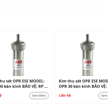
thu sét OPR ESE MODEL:
Kim thu sét OPR ESE MOD
0 bán kính BẢO VỆ: RP =
OPR 30 bán kính BẢO VỆ: 
T (cấp IV) bao gồm khớp
71 MÉT (cấp IV) bao gồm 
ệ
Liên hệ
Xem thêm
Xem
bằng đồng
nối bằng đồng