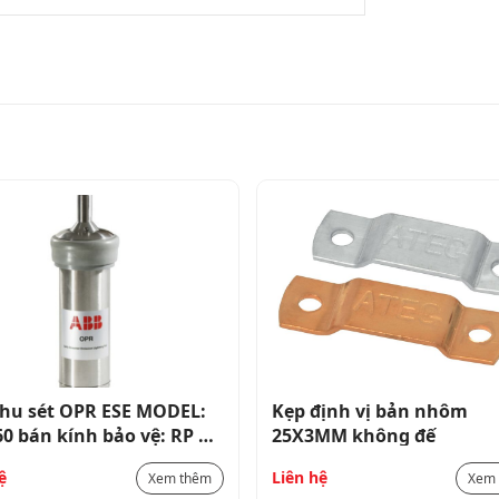
ịnh vị bản nhôm
Khớp nối cọc Ø 14.2 (5/8′)
MM không đế
ệ
Liên hệ
Xem thêm
Xem 