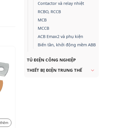
Contactor và relay nhiệt
RCBO, RCCB
MCB
MCCB
ACB Emax2 và phụ kiện
Biến tần, khởi động mềm ABB
TỦ ĐIỆN CÔNG NGHIỆP
THIẾT BỊ ĐIỆN TRUNG THẾ
Thanh đồng tiếp đất 12 way
Kẹp định
25X3MM P
Liên hệ
Liên hệ
thêm
Xem thêm