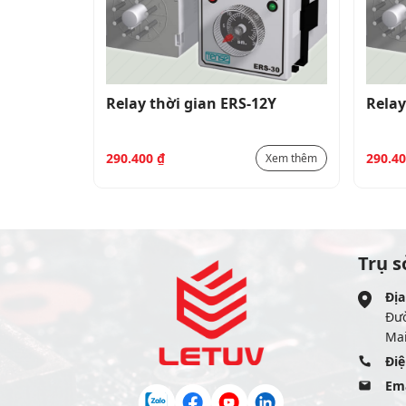
12Y
Relay thời gian ERS-12Y
Relay
290.400
₫
290.4
Xem thêm
Xem thêm
Trụ s
Địa
Đư
Mai
Điệ
Ema