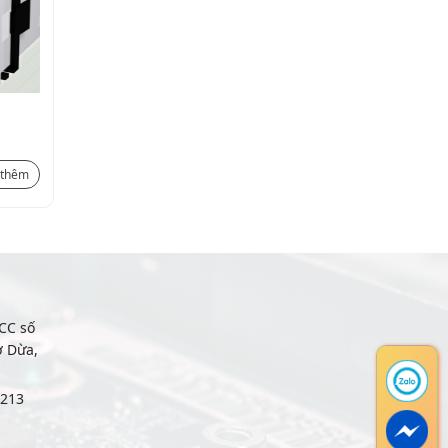
Relay thời gian ERS-12Y
290.400
₫
 thêm
Xem thêm
CC số
ợ Dừa,
6213