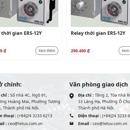
 thời gian ERS-12Y
Relay thời gian ERS-12Y
00
₫
290.400
₫
Xem thêm
Xem
ở chính:
Văn phòng giao dịch
 chỉ :
Số nhà 4C, Ngõ 91,
Địa chỉ :
Tầng 2, Tòa nhà R
ờng Hoàng Mai, Phường Tương
33 Láng Hạ, Phường Ô Ch
, Thành phố Hà Nội.
Thành phố Hà Nội.
n thoại :
(+84)24 3233 6213
Điện thoại :
(+84)24 3233 
il :
ceo@letuv.com.vn
Email :
ceo@letuv.com.vn