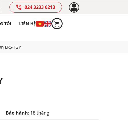
024 3233 6213
G TÔI
LIÊN HỆ
ian ERS-12Y
Y
Bảo hành
: 18 tháng