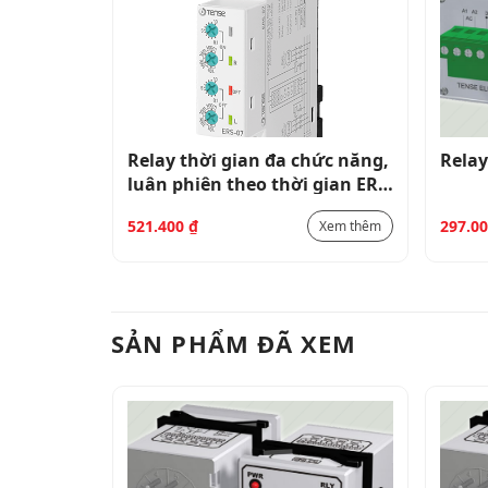
hức năng,
Relay thời gian đa chức năng,
Relay
luân phiên theo thời gian ERS-
07
521.400
₫
297.0
Xem thêm
Xem thêm
SẢN PHẨM ĐÃ XEM