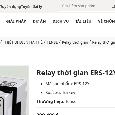
o
Tuyển dụng
Tuyển đại lý
GIẢI PHÁP
DỰ ÁN
DỊCH VỤ
TÀI LIỆU
VỀ CHÚN
/
/
/
/
THIẾT BỊ ĐIỆN HẠ THẾ
TENSE
Relay thời gian
Relay thời g
Relay thời gian ERS-12
Add
Mã sản phẩm: ERS-12Y
to
Xuất xứ: Turkey
wishlist
Thương hiệu
: Tense
₫