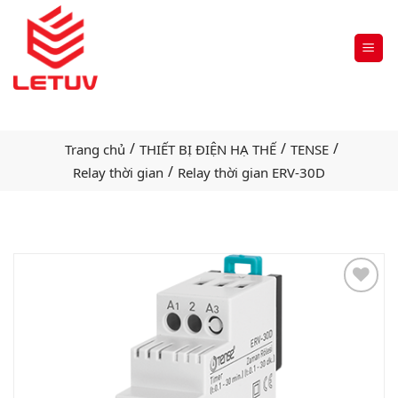
/
/
/
Trang chủ
THIẾT BỊ ĐIỆN HẠ THẾ
TENSE
/
Relay thời gian
Relay thời gian ERV-30D
Add
to
wishlist