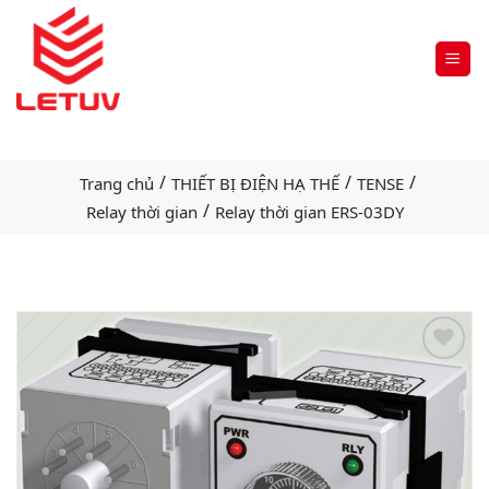
/
/
/
Trang chủ
THIẾT BỊ ĐIỆN HẠ THẾ
TENSE
/
Relay thời gian
Relay thời gian ERS-03DY
Add
to
wishlist