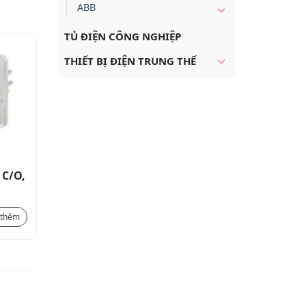
ABB
TỦ ĐIỆN CÔNG NGHIỆP
THIẾT BỊ ĐIỆN TRUNG THẾ
 C/O,
Relay trung gian 2 C/O, 8A,
Relay tru
24VDC COIL, 250V
24VDC Co
60.000
₫
161.000
₫
 thêm
Xem thêm