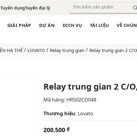
o
Tuyển dụng
Tuyển đại lý
GIẢI PHÁP
DỰ ÁN
DỊCH VỤ
TÀI LIỆU
VỀ CHÚN
/
/
/
IỆN HẠ THẾ
LOVATO
Relay trung gian
Relay trung gian 2 C/
Relay trung gian 2 C/O
Add
Mã hàng:
HR502CD048
to
wishlist
Thương hiệu
: Lovato
200.500
₫