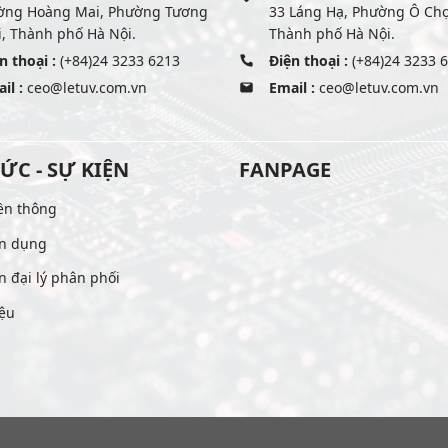
ờng Hoàng Mai, Phường Tương
33 Láng Hạ, Phường Ô Ch
, Thành phố Hà Nội.
Thành phố Hà Nội.
n thoại :
(+84)24 3233 6213
Điện thoại :
(+84)24 3233 
il :
ceo@letuv.com.vn
Email :
ceo@letuv.com.vn
TỨC - SỰ KIỆN
FANPAGE
ền thông
n dụng
n đại lý phân phối
iệu