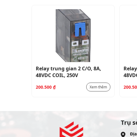
O, 8A,
Relay trung gian 2 C/O, 8A,
Relay
48VDC COIL, 250V
48VDC
200.500
₫
200.5
Xem thêm
Xem thêm
Trụ s
Địa