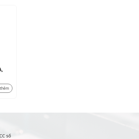
A,
Relay trung gian 2 C/O, 8A,
48VDC COIL, 250V
200.500
₫
 thêm
Xem thêm
CC số