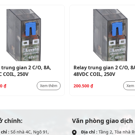
 trung gian 2 C/O, 8A,
Relay trung gian 2 C/O, 8
 COIL, 250V
48VDC COIL, 250V
00
₫
200.500
₫
Xem thêm
Xem
ở chính:
Văn phòng giao dịch
 chỉ :
Số nhà 4C, Ngõ 91,
Địa chỉ :
Tầng 2, Tòa nhà R