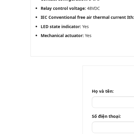
Relay control voltage:
48VDC
IEC Conventional free air thermal current Ith
LED state indicator:
Yes
Mechanical actuator:
Yes
Họ và tên:
Số điện thoại: