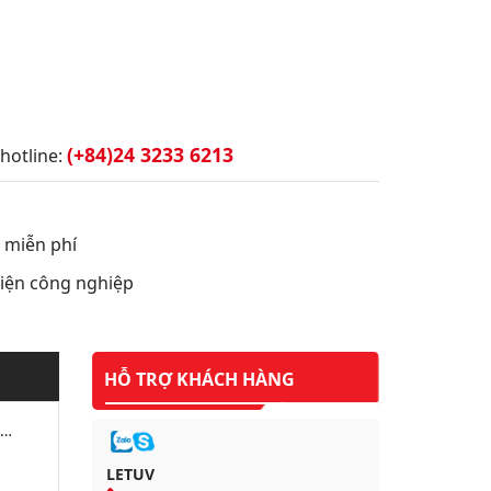
(+84)24 3233 6213
hotline:
t miễn phí
 điện công nghiệp
HỖ TRỢ KHÁCH HÀNG
2…
LETUV