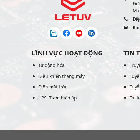
Đư
Mai
Điệ
Ema
LĨNH VỰC HOẠT ĐỘNG
TIN 
Tự động hóa
Truy
Điều khiển thang máy
Tuyể
Điện mặt trời
Tuyể
UPS, Trạm biến áp
Tài l