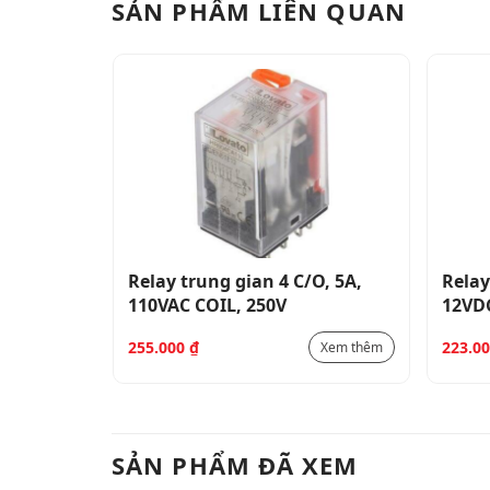
SẢN PHẨM LIÊN QUAN
O, 10A,
Relay trung gian 4 C/O, 5A,
Relay
110VAC COIL, 250V
12VDC
255.000
₫
223.0
Xem thêm
Xem thêm
SẢN PHẨM ĐÃ XEM