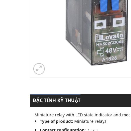
ĐẶC TÍNH KỸ THUẬT
Miniature relay with LED state indicator and mec
Type of product:
Miniature relays
Contact configuration:
2 C/O