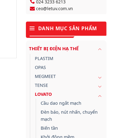
024 3233 6213
ceo@letuv.com.vn
DANH MỤC SẢN PHẨM
THIẾT BỊ ĐIỆN HẠ THẾ
PLASTIM
OPAS
MEGMEET
TENSE
LOVATO
Cầu dao ngắt mạch
Đèn báo, nút nhấn, chuyển
mạch
Biến tần
Khởi động mềm