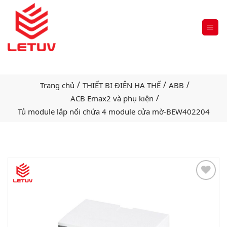
/
/
/
Trang chủ
THIẾT BỊ ĐIỆN HẠ THẾ
ABB
/
ACB Emax2 và phụ kiện
Tủ module lắp nổi chứa 4 module cửa mờ-BEW402204
Add
to
wishlist