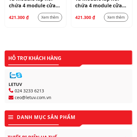
chứa 4 module cửa
chứa 4 module cửa
mờ-BEW402204
mờ-BEW402204
421.300
₫
421.300
₫
Xem thêm
Xem thêm
HỖ TRỢ KHÁCH HÀNG
LETUV
024 3233 6213
ceo@letuv.com.vn
DANH MỤC SẢN PHẨM