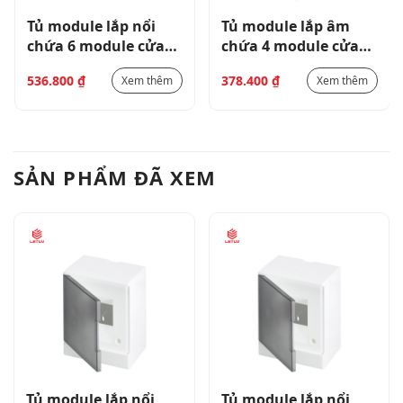
Tủ module lắp nổi
Tủ module lắp âm
chứa 6 module cửa
chứa 4 module cửa
trắng-BEW401206
mờ-BEF402204
536.800
₫
378.400
₫
Xem thêm
Xem thêm
SẢN PHẨM ĐÃ XEM
Tủ module lắp nổi
Tủ module lắp nổi