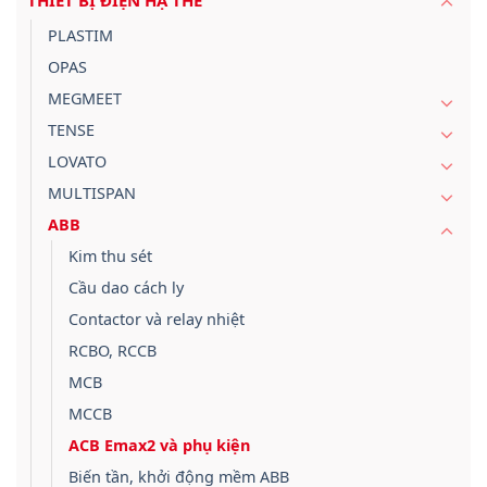
THIẾT BỊ ĐIỆN HẠ THẾ
PLASTIM
OPAS
MEGMEET
TENSE
LOVATO
MULTISPAN
ABB
Kim thu sét
Cầu dao cách ly
Contactor và relay nhiệt
RCBO, RCCB
MCB
MCCB
ACB Emax2 và phụ kiện
Biến tần, khởi động mềm ABB